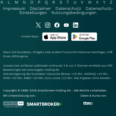
K
L
M
N
O
P
Q
R
S
T
U
V
W
X
Y
Z
Impressum
Disclaimer
Datenschutz
Datenschutz-
Einstellungen
Nutzungsbedingungen
Unsere Apps:
Wenn Sie Kursdaten, Widgets oder andere Finanzinformationen benötigen, hilft
Ihnen
ARIVA
gerne.
Unsere User schätzen wallstreet-online.de: 4.8 von 5 Sternen ermittelt aus 285
Bewertungen bei www.kagels-trading.de
Zeitverzögerung der Kursdaten: Deutsche Börsen +15 Min. NASDAQ +15 Min.
NYSE +20 Min. AMEX +20 Min. Dow Jones +15 Min. Alle Angaben ohne Gewähr.
Copyright © 1998-2026 Smartbroker Holding AG - Alle Rechte vorbehalten.
Mit Unterstützung von:
Daten & Kurse von: