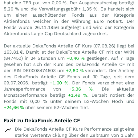
hat eine TER p.a. von 0,00 %. Der Ausgabeaufschlag beträgt
5,26 % und die Verwaltungsgebühr 1,35 %. Es handelt sich
um einen ausschüttenden Fonds aus der Kategorie
Aktienfonds welcher in der Währung Euro notiert. Der
Fonds wurde 26.11.1956 aufgelegt und wird der Kategorie
Aktienfonds Large Cap Deutschland zugeordnet.
Der aktuelle DekaFonds Anteile CF Kurs (
07.08.26
) liegt bei
163,81
€
. Damit ist der DekaFonds Anteile CF mit der WKN
(847450) in 24 Stunden um
+0,46
%
gestiegen. Auf 7 Tage
gesehen hat sich der Kurs des DekaFonds Anteile CF mit
der ISIN DE0008474503 um
+2,80
%
verändert. Der Anstieg
des DekaFonds Anteile CF Fonds auf 30 Tage, seit dem
09.07.2026, beträgt
+1,20
%
. Der Fonds verzeichnet eine
Jahresperformance von
+5,36
%
. Die aktuelle
Monatsperformance beträgt
+1,49
%
. Derzeit notiert der
Fonds mit
0,00
%
unter seinem 52-Wochen Hoch und
+24,66
%
über seinem 52-Wochen Tief.
Fazit zu DekaFonds Anteile CF
Die DekaFonds Anteile CF Kurs Performance zeigt eine
starke Wertentwicklung über den Zeitraum von 1 Jahr