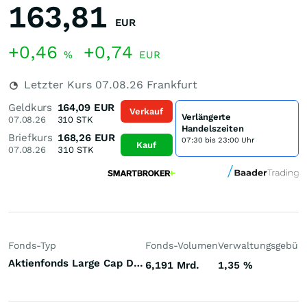
163,81
EUR
+0,46
+0,74
%
EUR
Letzter Kurs
07.08.26
Frankfurt
Geldkurs
164,09
EUR
Verkauf
Verlängerte
07.08.26
310
STK
Handelszeiten
Briefkurs
168,26
EUR
07:30 bis 23:00 Uhr
Kauf
07.08.26
310
STK
Fonds-Typ
Fonds-Volumen
Verwaltungsgebüh
Aktienfonds Large Cap Deutschland
6,191 Mrd.
1,35
%