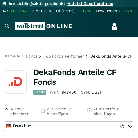
🎁 Ihre Lieblingsaktie geschenkt.
→ Jetzt Depot eröffnen
DAX
+0,69
%
Gold
0,00
%
Öl (Brent)
+0,02
%
Dow Jones
+0,25
%
Fonds
Top Fonds Performer
DekaFonds Anteile CF
Startseite
DekaFonds Anteile CF
Fonds
Fonds
WKN:
847450
SYM:
OG7T
Alarme
Zur Watchlist
Zum Portfolio
einrichten
hinzufügen
hinzufügen
Frankfurt