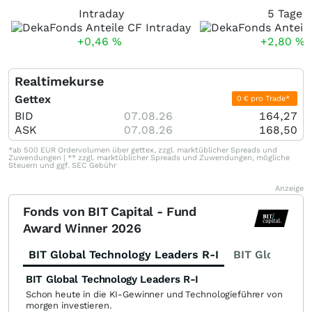
Intraday
5 Tage
+0,46
%
+2,80
%
Realtimekurse
Gettex
0 € pro Trade*
BID
07.08.26
164,27
ASK
07.08.26
168,50
*ab 500 EUR Ordervolumen über gettex, zzgl. marktüblicher Spreads und
Zuwendungen | ** zzgl. marktüblicher Spreads und Zuwendungen, mögliche
Steuern und ggf. SEC Gebühr
Anzeige
Fonds von BIT Capital - Fund
Award Winner 2026
BIT Global Technology Leaders R-I
BIT Global Fi
BIT Global Technology Leaders R-I
Schon heute in die KI-Gewinner und Technologieführer von
morgen investieren.