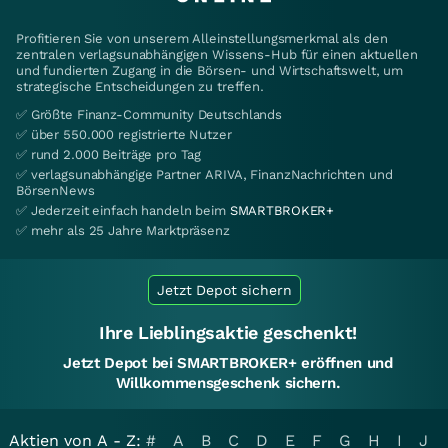
Profitieren Sie von unserem Alleinstellungsmerkmal als den
zentralen verlagsunabhängigen Wissens-Hub für einen aktuellen
und fundierten Zugang in die Börsen- und Wirtschaftswelt, um
strategische Entscheidungen zu treffen.
✅ Größte Finanz-Community Deutschlands
✅ über 550.000 registrierte Nutzer
✅ rund 2.000 Beiträge pro Tag
✅ verlagsunabhängige Partner ARIVA, FinanzNachrichten und
BörsenNews
✅ Jederzeit einfach handeln beim
SMARTBROKER+
✅ mehr als 25 Jahre Marktpräsenz
Jetzt Depot sichern
Ihre Lieblingsaktie geschenkt!
Jetzt Depot bei SMARTBROKER+ eröffnen und
Willkommensgeschenk sichern.
Aktien von A - Z:
#
A
B
C
D
E
F
G
H
I
J