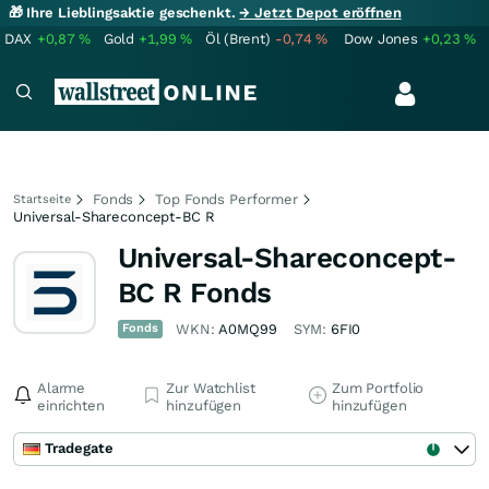
🎁 Ihre Lieblingsaktie geschenkt.
→ Jetzt Depot eröffnen
DAX
+0,87
%
Gold
+1,99
%
Öl (Brent)
-0,74
%
Dow Jones
+0,23
%
Fonds
Top Fonds Performer
Startseite
Universal-Shareconcept-BC R
Universal-Shareconcept-
BC R Fonds
Fonds
WKN:
A0MQ99
SYM:
6FI0
Alarme
Zur Watchlist
Zum Portfolio
einrichten
hinzufügen
hinzufügen
Tradegate