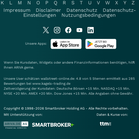
K
L
M
N
O
P
Q
R
S
T
U
V
W
X
Y
Z
Impressum
Disclaimer
Datenschutz
Datenschutz-
Einstellungen
Nutzungsbedingungen
Unsere Apps:
Wenn Sie Kursdaten, Widgets oder andere Finanzinformationen benötigen, hilft
Ihnen
ARIVA
gerne.
Unsere User schätzen wallstreet-online.de: 4.8 von 5 Sternen ermittelt aus 285
Bewertungen bei www.kagels-trading.de
Zeitverzögerung der Kursdaten: Deutsche Börsen +15 Min. NASDAQ +15 Min.
NYSE +20 Min. AMEX +20 Min. Dow Jones +15 Min. Alle Angaben ohne Gewähr.
Copyright © 1998-2026 Smartbroker Holding AG - Alle Rechte vorbehalten.
Mit Unterstützung von:
Daten & Kurse von: