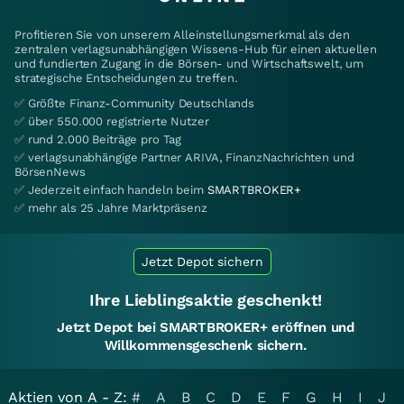
Profitieren Sie von unserem Alleinstellungsmerkmal als den
zentralen verlagsunabhängigen Wissens-Hub für einen aktuellen
und fundierten Zugang in die Börsen- und Wirtschaftswelt, um
strategische Entscheidungen zu treffen.
✅ Größte Finanz-Community Deutschlands
✅ über 550.000 registrierte Nutzer
✅ rund 2.000 Beiträge pro Tag
✅ verlagsunabhängige Partner ARIVA, FinanzNachrichten und
BörsenNews
✅ Jederzeit einfach handeln beim
SMARTBROKER+
✅ mehr als 25 Jahre Marktpräsenz
Jetzt Depot sichern
Ihre Lieblingsaktie geschenkt!
Jetzt Depot bei SMARTBROKER+ eröffnen und
Willkommensgeschenk sichern.
Aktien von A - Z:
#
A
B
C
D
E
F
G
H
I
J