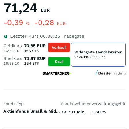
71,24
EUR
-0,39
-0,28
%
EUR
Letzter Kurs
06.08.26
Tradegate
Geldkurs
70,85
EUR
Verkauf
16:53:10
156
STK
Verlängerte Handelszeiten
07:30 bis 23:00 Uhr
Briefkurs
71,87
EUR
Kauf
16:53:10
154
STK
Fonds-Typ
Fonds-Volumen
Verwaltungsgebüh
Aktienfonds Small & Mid Cap Europa (ex UK)
79,731 Mio.
1,50
%