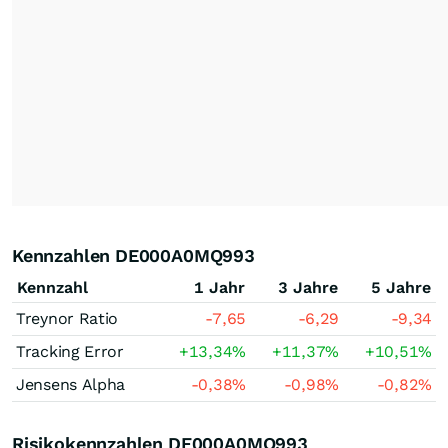
Kennzahlen DE000A0MQ993
Kennzahl
1 Jahr
3 Jahre
5 Jahre
Treynor Ratio
-7,65
-6,29
-9,34
Tracking Error
+13,34
%
+11,37
%
+10,51
%
Jensens Alpha
-0,38
%
-0,98
%
-0,82
%
Risikokennzahlen DE000A0MQ993