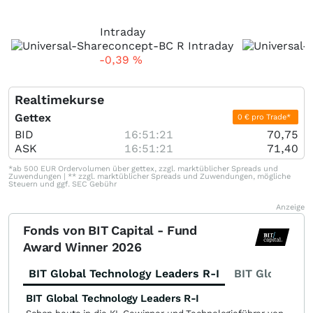
Intraday
-0,39
%
Realtimekurse
Gettex
0 € pro Trade*
BID
16:51:21
70,75
ASK
16:51:21
71,40
*ab 500 EUR Ordervolumen über gettex, zzgl. marktüblicher Spreads und
Zuwendungen | ** zzgl. marktüblicher Spreads und Zuwendungen, mögliche
Steuern und ggf. SEC Gebühr
Anzeige
Fonds von BIT Capital - Fund
Award Winner 2026
BIT Global Technology Leaders R-I
BIT Global Fi
BIT Global Technology Leaders R-I