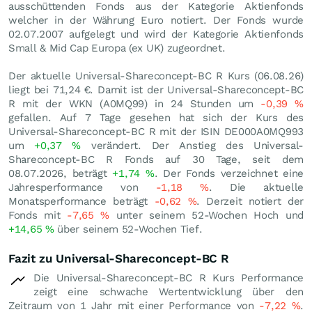
ausschüttenden Fonds aus der Kategorie Aktienfonds
welcher in der Währung Euro notiert. Der Fonds wurde
02.07.2007 aufgelegt und wird der Kategorie Aktienfonds
Small & Mid Cap Europa (ex UK) zugeordnet.
Der aktuelle Universal-Shareconcept-BC R Kurs (
06.08.26
)
liegt bei 71,24
€
. Damit ist der Universal-Shareconcept-BC
R mit der WKN (A0MQ99) in 24 Stunden um
-0,39
%
gefallen. Auf 7 Tage gesehen hat sich der Kurs des
Universal-Shareconcept-BC R mit der ISIN DE000A0MQ993
um
+0,37
%
verändert. Der Anstieg des Universal-
Shareconcept-BC R Fonds auf 30 Tage, seit dem
08.07.2026, beträgt
+1,74
%
. Der Fonds verzeichnet eine
Jahresperformance von
-1,18
%
. Die aktuelle
Monatsperformance beträgt
-0,62
%
. Derzeit notiert der
Fonds mit
-7,65
%
unter seinem 52-Wochen Hoch und
+14,65
%
über seinem 52-Wochen Tief.
Fazit zu Universal-Shareconcept-BC R
Die Universal-Shareconcept-BC R Kurs Performance
zeigt eine schwache Wertentwicklung über den
Zeitraum von 1 Jahr mit einer Performance von
-7,22
%
.