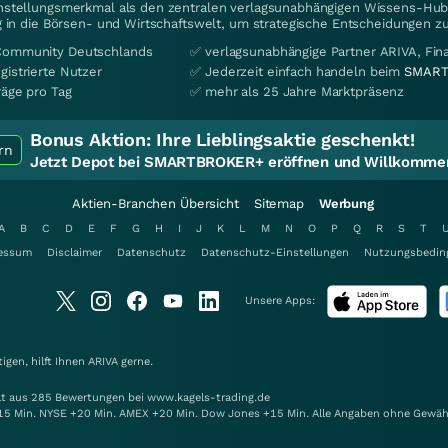
instellungsmerkmal als den zentralen verlagsunabhängigen Wissens-Hub 
 in die Börsen- und Wirtschaftswelt, um strategische Entscheidungen zu
Community Deutschlands
✅ verlagsunabhängige Partner ARIVA, Fi
gistrierte Nutzer
✅ Jederzeit einfach handeln beim
SMART
räge pro Tag
✅ mehr als 25 Jahre Marktpräsenz
Bonus Aktion:
Ihre Lieblingsaktie geschenkt!
rn
Jetzt Depot bei SMARTBROKER+ eröffnen und Willkommen
Aktien-Branchen Übersicht
Sitemap
Werbung
A
B
C
D
E
F
G
H
I
J
K
L
M
N
O
P
Q
R
S
T
essum
Disclaimer
Datenschutz
Datenschutz-Einstellungen
Nutzungsbedin
Unsere Apps:
gen, hilft Ihnen
ARIVA
gerne.
elt aus 285 Bewertungen bei www.kagels-trading.de
15 Min. NYSE +20 Min. AMEX +20 Min. Dow Jones +15 Min. Alle Angaben ohne Gewäh