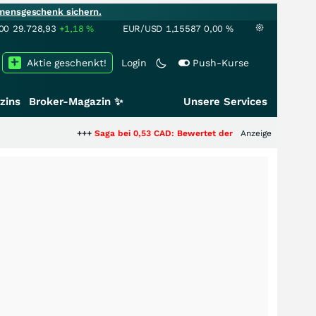
mensgeschenk sichern.
00
29.728,93
+1,18
%
EUR/USD
1,15587
0,00
%
Aktie geschenkt!
Login
Push-Kurse
zins
Broker-Magazin ✨
Unsere Services
+++
Saga bei 0,53 CAD: Bewertet der Markt noch immer nur die 
Anzeige