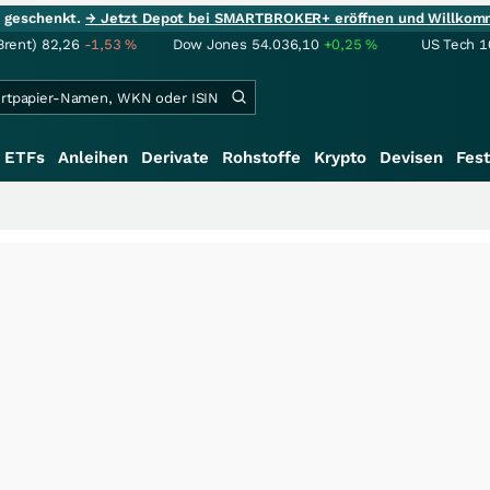
ie geschenkt.
→ Jetzt Depot bei SMARTBROKER+ eröffnen und Willkom
Brent)
82,26
-1,53
%
Dow Jones
54.036,10
+0,25
%
US Tech 1
ETFs
Anleihen
Derivate
Rohstoffe
Krypto
Devisen
Fest