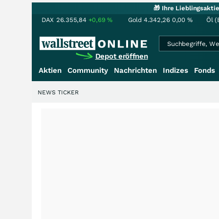
🎁 Ihre Lieblingsakt
DAX
26.355,84
+0,69
%
Gold
4.342,26
0,00
%
Öl (
Depot eröffnen
Aktien
Community
Nachrichten
Indizes
Fonds
NEWS TICKER