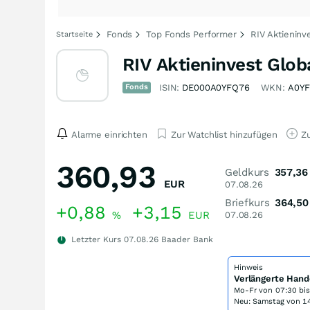
Fonds
Top Fonds Performer
RIV Aktieninve
Startseite
RIV Aktieninvest Glob
Fonds
ISIN:
DE000A0YFQ76
WKN:
A0Y
Alarme einrichten
Zur Watchlist hinzufügen
Zu
360,93
Geldkurs
357,36
EUR
07.08.26
Briefkurs
364,50
+0,88
+3,15
%
EUR
07.08.26
Letzter Kurs
07.08.26
Baader Bank
Hinweis
Verlängerte Hand
Mo-Fr von
07:30 bi
Neu: Samstag von 14