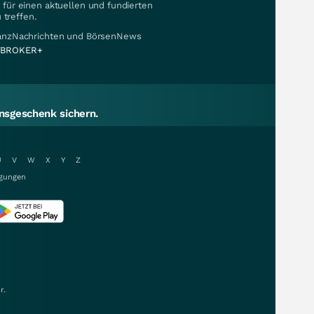
für einen aktuellen und fundierten
 treffen.
nanzNachrichten und BörsenNews
BROKER+
sgeschenk sichern.
U
V
W
X
Y
Z
gungen
r.