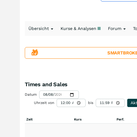
Übersicht
Kurse & Analysen
Forum
T
🎁
SMARTBROKER+
Times and Sales
Datum
Akt
Uhrzeit von
bis
Zeit
Kurs
Perf.