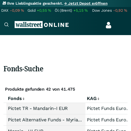
🎁 Ihre Lieblingsaktie geschenkt.
→ Jetzt Depot eröffnen
DAX
-0,09
%
Gold
+0,55
%
Öl (Brent)
+5,15
%
Dow Jones
-0,92
%
Fonds-Suche
Produkte gefunden 42 von 41.475
Fonds
KAG
Pictet TR - Mandarin-I EUR
Pictet Funds Europe
Pictet Alternative Funds - Myriad I USD
Pictet Funds Europe