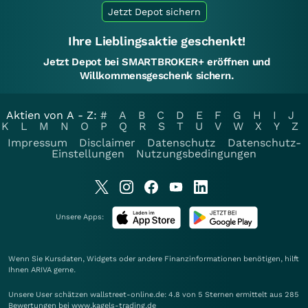
Jetzt Depot sichern
Ihre Lieblingsaktie geschenkt!
Jetzt Depot bei SMARTBROKER+ eröffnen und
Willkommensgeschenk sichern.
Aktien von A - Z:
#
A
B
C
D
E
F
G
H
I
J
K
L
M
N
O
P
Q
R
S
T
U
V
W
X
Y
Z
Impressum
Disclaimer
Datenschutz
Datenschutz-
Einstellungen
Nutzungsbedingungen
Unsere Apps:
Wenn Sie Kursdaten, Widgets oder andere Finanzinformationen benötigen, hilft
Ihnen
ARIVA
gerne.
Unsere User schätzen wallstreet-online.de: 4.8 von 5 Sternen ermittelt aus 285
Bewertungen bei www.kagels-trading.de