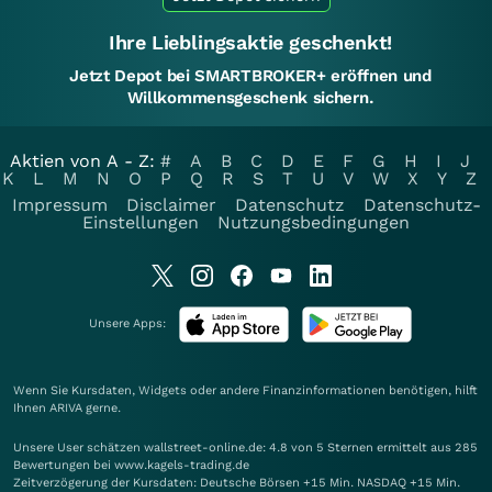
Ihre Lieblingsaktie geschenkt!
Jetzt Depot bei SMARTBROKER+ eröffnen und
Willkommensgeschenk sichern.
Aktien von A - Z:
#
A
B
C
D
E
F
G
H
I
J
K
L
M
N
O
P
Q
R
S
T
U
V
W
X
Y
Z
Impressum
Disclaimer
Datenschutz
Datenschutz-
Einstellungen
Nutzungsbedingungen
Unsere Apps:
Wenn Sie Kursdaten, Widgets oder andere Finanzinformationen benötigen, hilft
Ihnen
ARIVA
gerne.
Unsere User schätzen wallstreet-online.de: 4.8 von 5 Sternen ermittelt aus 285
Bewertungen bei www.kagels-trading.de
Zeitverzögerung der Kursdaten: Deutsche Börsen +15 Min. NASDAQ +15 Min.