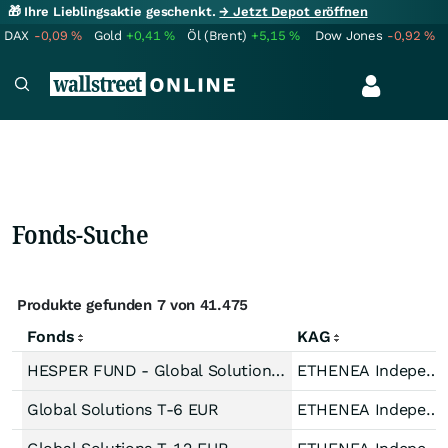
🎁 Ihre Lieblingsaktie geschenkt.
→ Jetzt Depot eröffnen
DAX
-0,09
%
Gold
+0,41
%
Öl (Brent)
+5,15
%
Dow Jones
-0,92
%
Fonds-Suche
Produkte gefunden 7 von 41.475
Fonds
KAG
HESPER FUND - Global Solutions T-6 USD
ETHENEA IndependInve
Global Solutions T-6 EUR
ETHENEA IndependInve