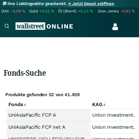
🎁 Ihre Lieblingsaktie geschenkt.
→ Jetzt Depot eröffnen
DAX
-0,09
%
Gold
+0,01
%
Öl (Brent)
+5,15
%
Dow Jones
-0,92
%
Fonds-Suche
Produkte gefunden 52 von 41.459
Fonds
KAG
UniAsiaPacific FCP A
Union Investment Lux
UniAsiaPacific FCP net A
Union Investment Lux