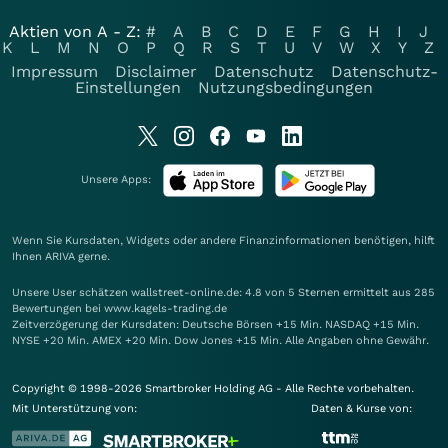
Aktien von A - Z:
#
A
B
C
D
E
F
G
H
I
J
K
L
M
N
O
P
Q
R
S
T
U
V
W
X
Y
Z
Impressum
Disclaimer
Datenschutz
Datenschutz-
Einstellungen
Nutzungsbedingungen
Unsere Apps:
Wenn Sie Kursdaten, Widgets oder andere Finanzinformationen benötigen, hilft
Ihnen
ARIVA
gerne.
Unsere User schätzen wallstreet-online.de: 4.8 von 5 Sternen ermittelt aus 285
Bewertungen bei www.kagels-trading.de
Zeitverzögerung der Kursdaten: Deutsche Börsen +15 Min. NASDAQ +15 Min.
NYSE +20 Min. AMEX +20 Min. Dow Jones +15 Min. Alle Angaben ohne Gewähr.
Copyright © 1998-2026 Smartbroker Holding AG - Alle Rechte vorbehalten.
Mit Unterstützung von:
Daten & Kurse von: