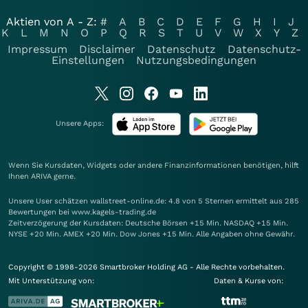
Aktien von A - Z:
#
A
B
C
D
E
F
G
H
I
J
K
L
M
N
O
P
Q
R
S
T
U
V
W
X
Y
Z
Impressum
Disclaimer
Datenschutz
Datenschutz-
Einstellungen
Nutzungsbedingungen
Unsere Apps:
Wenn Sie Kursdaten, Widgets oder andere Finanzinformationen benötigen, hilft
Ihnen
ARIVA
gerne.
Unsere User schätzen wallstreet-online.de: 4.8 von 5 Sternen ermittelt aus 285
Bewertungen bei www.kagels-trading.de
Zeitverzögerung der Kursdaten: Deutsche Börsen +15 Min. NASDAQ +15 Min.
NYSE +20 Min. AMEX +20 Min. Dow Jones +15 Min. Alle Angaben ohne Gewähr.
Copyright © 1998-2026 Smartbroker Holding AG - Alle Rechte vorbehalten.
Mit Unterstützung von:
Daten & Kurse von: