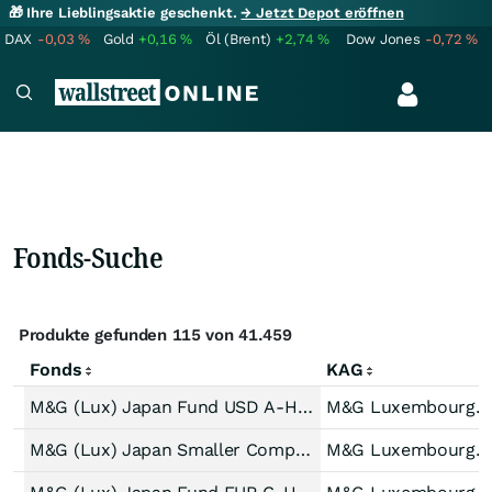
🎁 Ihre Lieblingsaktie geschenkt.
→ Jetzt Depot eröffnen
DAX
-0,03
%
Gold
+0,16
%
Öl (Brent)
+2,74
%
Dow Jones
-0,72
%
Fonds-Suche
Produkte gefunden 115 von 41.459
Fonds
KAG
M&G (Lux) Japan Fund USD A-H Acc
M&G Luxembourg S.A.
M&G (Lux) Japan Smaller Companies Fund USD A-H Acc
M&G Luxembourg S.A.