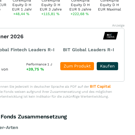
+48,44
%
+115,81
%
+222,68
%
Anzeige
nner 2026
obal Fintech Leaders R-I
BIT Global Leaders R-I
Performance 1 J
Zum Produkt
Kaufen
r von
+39,75
%
BIT Capital
nen Sie jederzeit in deutscher Sprache als PDF auf der
. Die Fonds weisen aufgrund ihrer Zusammensetzung und des möglichen
ertentwicklung ist kein Indikator für die zukünftige Wertentwicklung.
R Fonds Zusammensetzung
er-Arten