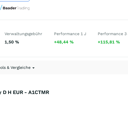
Verwaltungsgebühr
Performance 1 J
Performance 3 
1,50
%
+48,44
%
+115,81
%
ools & Vergleiche
ty D H EUR - A1CTMR