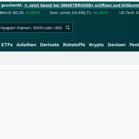
ie geschenkt.
→ Jetzt Depot bei SMARTBROKER+ eröffnen und Willkom
(Brent)
80,28
+1,06
%
Dow Jones
54.498,71
+0,18
%
US Tech 1
ETFs
Anleihen
Derivate
Rohstoffe
Krypto
Devisen
Fest