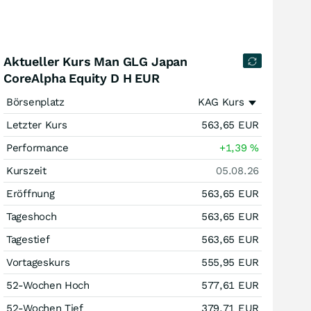
Aktueller Kurs Man GLG Japan
CoreAlpha Equity D H EUR
Börsenplatz
KAG Kurs
Letzter Kurs
563,65
EUR
Performance
+1,39
%
Kurszeit
05.08.26
Eröffnung
563,65
EUR
Tageshoch
563,65
EUR
Tagestief
563,65
EUR
Vortageskurs
555,95
EUR
52-Wochen Hoch
577,61
EUR
52-Wochen Tief
379,71
EUR