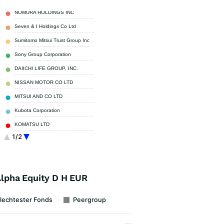
NOMURA HOLDINGS INC
4,76 %
Seven & I Holdings Co Ltd
4,04 %
Sumitomo Mitsui Trust Group Inc
3,88 %
Sony Group Corporation
3,60 %
DAIICHI LIFE GROUP, INC.
3,57 %
NISSAN MOTOR CO LTD
3,54 %
MITSUI AND CO LTD
3,27 %
Kubota Corporation
3,05 %
KOMATSU LTD
2,84 %
1/2
Sumitomo Mitsui Financial Group, Inc.
2,76 %
Sonstige
64,69 %
lpha Equity D H EUR
lechtester Fonds
Peergroup