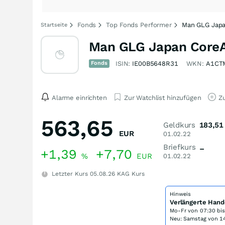
Fonds
Top Fonds Performer
Man GLG Japa
Startseite
Man GLG Japan CoreA
Fonds
ISIN:
IE00B5648R31
WKN:
A1CT
Alarme einrichten
Zur Watchlist hinzufügen
Zu
563,65
Geldkurs
183,51
EUR
01.02.22
Briefkurs
–
+1,39
+7,70
%
EUR
01.02.22
Letzter Kurs
05.08.26
KAG Kurs
Hinweis
Verlängerte Hand
Mo-Fr von
07:30 bi
Neu: Samstag von 14