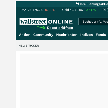
🎁 Ihre Lieblingsakt
DAX
26.170,75
-0,11
%
Gold
4.273,06
+0,61
%
Öl 
Depot eröffnen
Aktien
Community
Nachrichten
Indizes
Fonds
NEWS TICKER