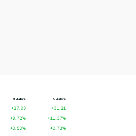
3 Jahre
5 Jahre
+27,93
+31,21
+9,72
%
+11,37
%
+0,50
%
+0,73
%