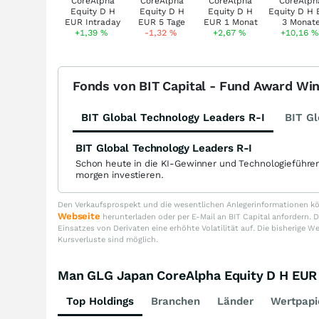
+1,39
%
-1,32
%
+2,67
%
+10,16
%
Fonds von BIT Capital - Fund Award Wi
BIT Global Technology Leaders R-I
BIT Gl
BIT Global Technology Leaders R-I
Schon heute in die KI-Gewinner und Technologieführe
morgen investieren.
Den Verkaufsprospekt und die wesentlichen Anlegerinformationen kön
Webseite
herunterladen oder per E-Mail an BIT Capital anfordern
Einsatzes von Derivaten eine erhöhte Volatilität auf. Die bisherige W
Kursverluste sind möglich.
Man GLG Japan CoreAlpha Equity D H EU
Top Holdings
Branchen
Länder
Wertpapi