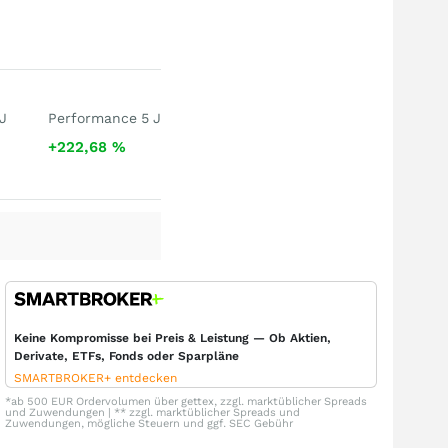
J
Performance 5 J
+222,68
%
Keine Kompromisse bei Preis & Leistung — Ob Aktien,
Derivate, ETFs, Fonds oder Sparpläne
SMARTBROKER+ entdecken
*ab 500 EUR Ordervolumen über gettex, zzgl. marktüblicher Spreads
und Zuwendungen | ** zzgl. marktüblicher Spreads und
Zuwendungen, mögliche Steuern und ggf. SEC Gebühr