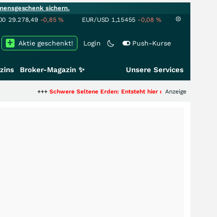
mensgeschenk sichern.
00
29.278,49
-0,85
%
EUR/USD
1,15455
-0,08
%
Aktie geschenkt!
Login
Push-Kurse
zins
Broker-Magazin ✨
Unsere Services
+++
Schwere Seltene Erden: Entsteht hier die nächste Milliardenstory?
Anzeige
++