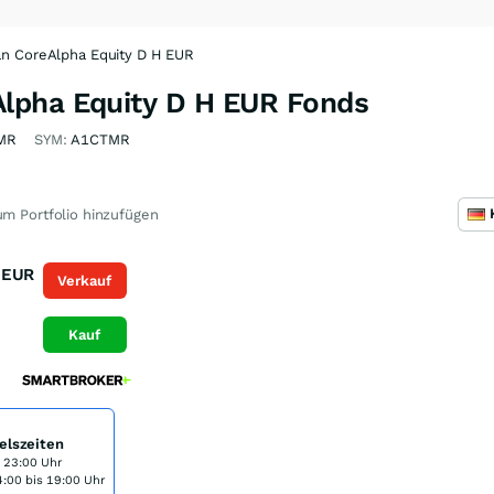
n CoreAlpha Equity D H EUR
lpha Equity D H EUR Fonds
MR
SYM:
A1CTMR
m Portfolio hinzufügen
EUR
Verkauf
Kauf
elszeiten
s 23:00 Uhr
:00 bis 19:00 Uhr