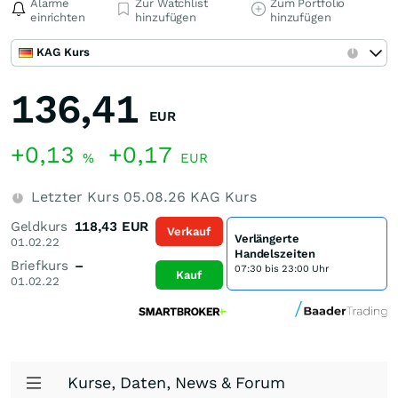
Alarme
Zur Watchlist
Zum Portfolio
einrichten
hinzufügen
hinzufügen
KAG Kurs
136,41
EUR
+0,13
+0,17
%
EUR
Letzter Kurs
05.08.26
KAG Kurs
Geldkurs
118,43
EUR
Verkauf
Verlängerte
01.02.22
Handelszeiten
Briefkurs
–
07:30 bis 23:00 Uhr
Kauf
01.02.22
Kurse, Daten, News & Forum