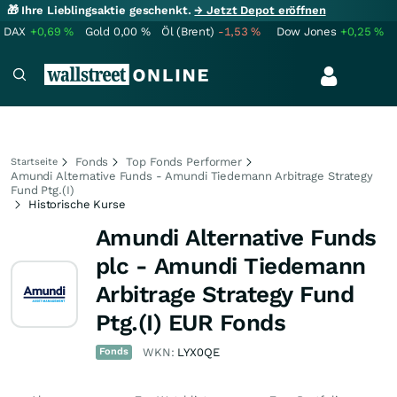
🎁 Ihre Lieblingsaktie geschenkt.
→ Jetzt Depot eröffnen
DAX
+0,69
%
Gold
0,00
%
Öl (Brent)
-1,53
%
Dow Jones
+0,25
%
Fonds
Top Fonds Performer
Startseite
Amundi Alternative Funds - Amundi Tiedemann Arbitrage Strategy
Fund Ptg.(I)
Historische Kurse
Amundi Alternative Funds
plc - Amundi Tiedemann
Arbitrage Strategy Fund
Ptg.(I) EUR Fonds
Fonds
WKN:
LYX0QE