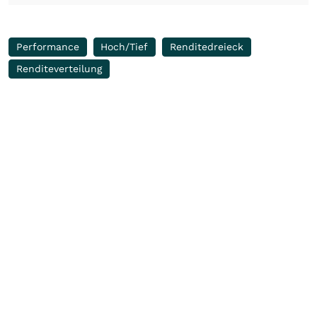
Performance
Hoch/Tief
Renditedreieck
Renditeverteilung