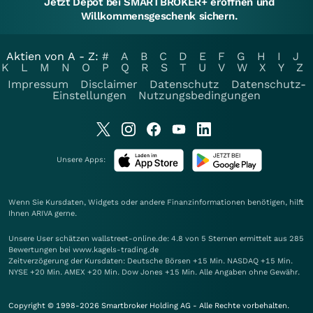
Jetzt Depot bei SMARTBROKER+ eröffnen und
Willkommensgeschenk sichern.
Aktien von A - Z:
#
A
B
C
D
E
F
G
H
I
J
K
L
M
N
O
P
Q
R
S
T
U
V
W
X
Y
Z
Impressum
Disclaimer
Datenschutz
Datenschutz-
Einstellungen
Nutzungsbedingungen
Unsere Apps:
Wenn Sie Kursdaten, Widgets oder andere Finanzinformationen benötigen, hilft
Ihnen
ARIVA
gerne.
Unsere User schätzen wallstreet-online.de: 4.8 von 5 Sternen ermittelt aus 285
Bewertungen bei www.kagels-trading.de
Zeitverzögerung der Kursdaten: Deutsche Börsen +15 Min. NASDAQ +15 Min.
NYSE +20 Min. AMEX +20 Min. Dow Jones +15 Min. Alle Angaben ohne Gewähr.
Copyright © 1998-2026 Smartbroker Holding AG - Alle Rechte vorbehalten.