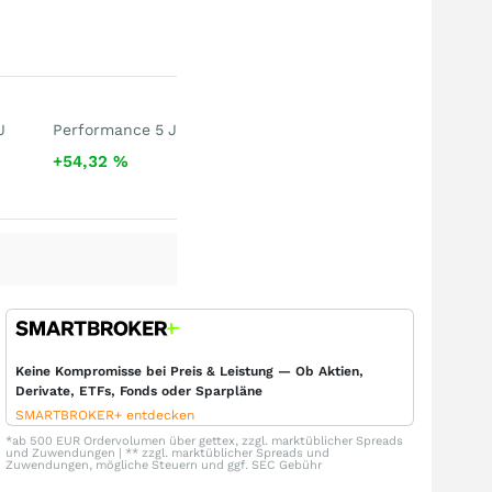
J
Performance 5 J
+54,32
%
Keine Kompromisse bei Preis & Leistung — Ob Aktien,
Derivate, ETFs, Fonds oder Sparpläne
SMARTBROKER+ entdecken
*ab 500 EUR Ordervolumen über gettex, zzgl. marktüblicher Spreads
und Zuwendungen | ** zzgl. marktüblicher Spreads und
Zuwendungen, mögliche Steuern und ggf. SEC Gebühr