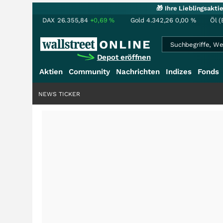
🎁 Ihre Lieblingsakt
DAX
26.355,84
+0,69
%
Gold
4.342,26
0,00
%
Öl (
Depot eröffnen
Aktien
Community
Nachrichten
Indizes
Fonds
NEWS TICKER