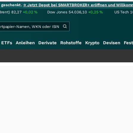
ie geschenkt.
→ Jetzt Depot bei SMARTBROKER+ eröffnen und Willkom
Brent)
82,27
+0,02
%
Dow Jones
54.036,10
+0,25
%
US Tech 1
ETFs
Anleihen
Derivate
Rohstoffe
Krypto
Devisen
Fest