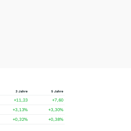
3 Jahre
5 Jahre
+11,23
+7,60
+3,13
%
+3,30
%
+0,32
%
+0,38
%