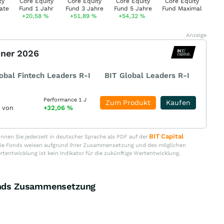
+20,58
%
+51,89
%
+54,32
%
Anzeige
nner 2026
obal Fintech Leaders R-I
BIT Global Leaders R-I
Performance 1 J
Zum Produkt
Kaufen
r von
+32,06
%
BIT Capital
nen Sie jederzeit in deutscher Sprache als PDF auf der
. Die Fonds weisen aufgrund ihrer Zusammensetzung und des möglichen
ertentwicklung ist kein Indikator für die zukünftige Wertentwicklung.
Fonds Zusammensetzung