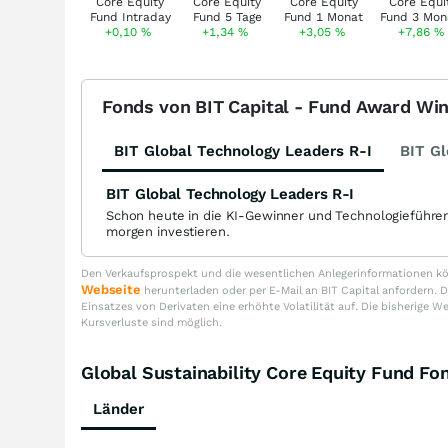
+0,10
%
+1,34
%
+3,05
%
+7,86
%
Fonds von BIT Capital - Fund Award Wi
BIT Global Technology Leaders R-I
BIT Gl
BIT Global Technology Leaders R-I
Schon heute in die KI-Gewinner und Technologieführe
morgen investieren.
Den Verkaufsprospekt und die wesentlichen Anlegerinformationen kön
Webseite
herunterladen oder per E-Mail an BIT Capital anfordern
Einsatzes von Derivaten eine erhöhte Volatilität auf. Die bisherige W
Kursverluste sind möglich.
Global Sustainability Core Equity Fund 
Länder