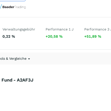
Verwaltungsgebühr
Performance 1 J
Performance 3 
0,22
%
+20,58
%
+51,89
%
ools & Vergleiche
ty Fund - A2AF3J