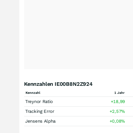
Kennzahlen IE00B8N2Z924
Kennzahl
1 Jahr
Treynor Ratio
+18,99
Tracking Error
+2,57
%
Jensens Alpha
+0,08
%