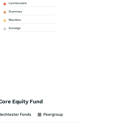
Liechtenstein
0,01 %
Guernsey
0,00 %
Mauritius
0,00 %
Sonstige
99,99 %
 Core Equity Fund
lechtester Fonds
Peergroup