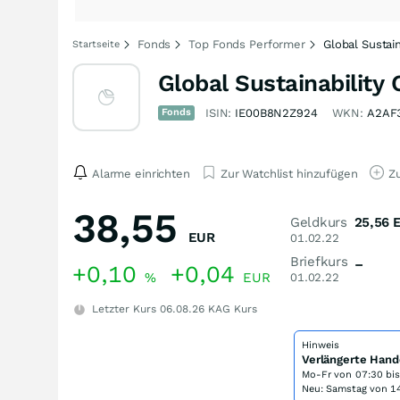
Fonds
Top Fonds Performer
Global Sustai
Startseite
Global Sustainability
Fonds
ISIN:
IE00B8N2Z924
WKN:
A2AF
Alarme einrichten
Zur Watchlist hinzufügen
Zu
38,55
Geldkurs
25,56
EUR
01.02.22
Briefkurs
–
+0,10
+0,04
%
EUR
01.02.22
Letzter Kurs
06.08.26
KAG Kurs
Hinweis
Verlängerte Hand
Mo-Fr von
07:30 bi
Neu: Samstag von 14