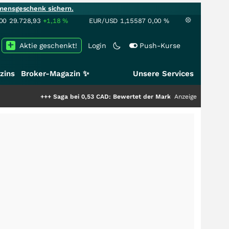
mensgeschenk sichern.
00
29.728,93
+1,18
%
EUR/USD
1,15587
0,00
%
Aktie geschenkt!
Login
Push-Kurse
zins
Broker-Magazin ✨
Unsere Services
+++
Saga bei 0,53 CAD: Bewertet der Markt noch immer nur die Hälfte de
Anzeige