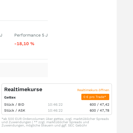
 J
Performance 5 J
-18,10
%
Realtimekurse
Realtimekurs öffnen
0 € pro Trade*
Gettex
Stück /
BID
10:46:22
600
/
47,42
Stück /
ASK
10:46:22
600
/
47,78
*ab 500 EUR Ordervolumen über gettex, zzgl. marktüblicher Spreads
und Zuwendungen | ** zzgl. marktüblicher Spreads und
Zuwendungen, mögliche Steuern und ggf. SEC Gebühr