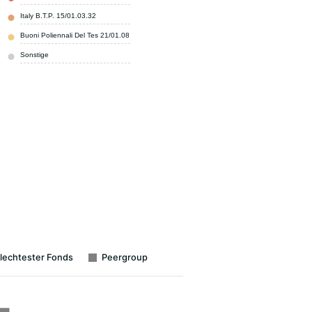
Italy B.T.P. 15/01.03.32
1,70 %
Buoni Poliennali Del Tes 21/01.08.26
1,10 %
Sonstige
95,40 %
lechtester Fonds
Peergroup