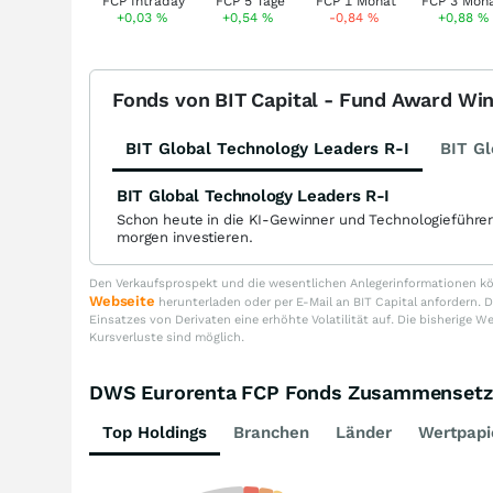
+0,03
%
+0,54
%
-0,84
%
+0,88
%
Fonds von BIT Capital - Fund Award Wi
BIT Global Technology Leaders R-I
BIT Gl
BIT Global Technology Leaders R-I
Schon heute in die KI-Gewinner und Technologieführe
morgen investieren.
Den Verkaufsprospekt und die wesentlichen Anlegerinformationen kön
Webseite
herunterladen oder per E-Mail an BIT Capital anfordern
Einsatzes von Derivaten eine erhöhte Volatilität auf. Die bisherige W
Kursverluste sind möglich.
DWS Eurorenta FCP Fonds Zusammenset
Top Holdings
Branchen
Länder
Wertpapi