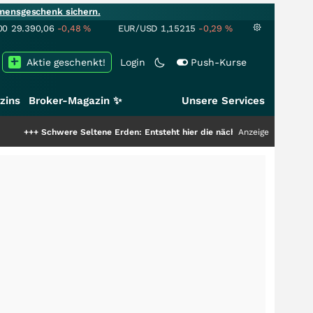
mensgeschenk sichern.
00
29.390,06
-0,48
%
EUR/USD
1,15215
-0,29
%
Aktie geschenkt!
Login
Push-Kurse
zins
Broker-Magazin ✨
Unsere Services
hwere Seltene Erden: Entsteht hier die nächste Milliardenstory?
Anzeige
+++