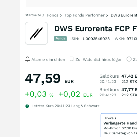
Fonds
Top Fonds Performer
DWS Euroren
Startseite
DWS Eurorenta FCP 
Fonds
ISIN:
LU0003549028
WKN:
9710
Alarme einrichten
Zur Watchlist hinzufügen
Zu
47,59
Geldkurs
47,42
EUR
20:41:23
212
ST
Briefkurs
47,77
+0,03
+0,02
%
EUR
20:41:23
212
ST
Letzter Kurs
20:41:23
Lang & Schwarz
Hinweis
Verlängerte Hand
Mo-Fr von
07:30 bi
Neu: Samstag von 14