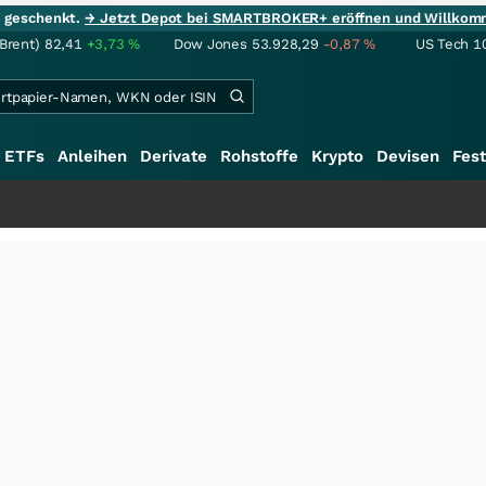
ie geschenkt.
→ Jetzt Depot bei SMARTBROKER+ eröffnen und Willkom
(Brent)
82,41
+3,73
%
Dow Jones
53.928,29
-0,87
%
US Tech 1
ETFs
Anleihen
Derivate
Rohstoffe
Krypto
Devisen
Fest
+++
Sc