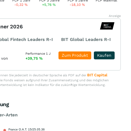
-0,32
%
+5,76
%
-18,10
%
Anzeige
nner 2026
obal Fintech Leaders R-I
BIT Global Leaders R-I
Performance 1 J
Zum Produkt
Kaufen
r von
+39,75
%
BIT Capital
nen Sie jederzeit in deutscher Sprache als PDF auf der
. Die Fonds weisen aufgrund ihrer Zusammensetzung und des möglichen
ertentwicklung ist kein Indikator für die zukünftige Wertentwicklung.
zung
er-Arten
France O.A.T. 15/25.05.36
1,80 %