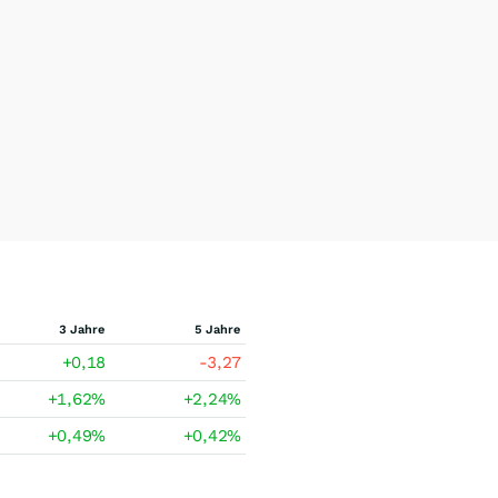
3 Jahre
5 Jahre
+0,18
-3,27
+1,62
%
+2,24
%
+0,49
%
+0,42
%