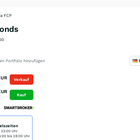
ta FCP
Fonds
50
m Portfolio hinzufügen
EUR
Verkauf
K
EUR
Kauf
K
elszeiten
s 23:00 Uhr
:00 bis 19:00 Uhr