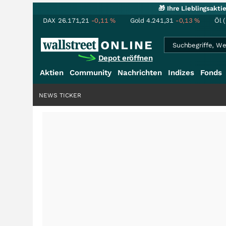
🎁 Ihre Lieblingsakt
DAX
26.171,21
-0,11
%
Gold
4.241,31
-0,13
%
Öl 
Depot eröffnen
Aktien
Community
Nachrichten
Indizes
Fonds
NEWS TICKER