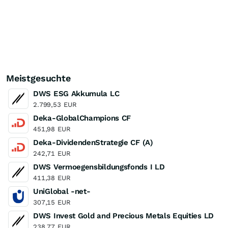
Meistgesuchte
DWS ESG Akkumula LC
2.799,53
EUR
Deka-GlobalChampions CF
451,98
EUR
Deka-DividendenStrategie CF (A)
242,71
EUR
DWS Vermoegensbildungsfonds I LD
411,38
EUR
UniGlobal -net-
307,15
EUR
DWS Invest Gold and Precious Metals Equities LD
238,77
EUR