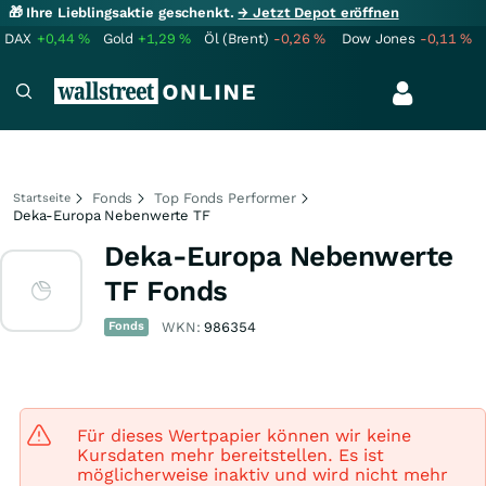
🎁 Ihre Lieblingsaktie geschenkt.
→ Jetzt Depot eröffnen
DAX
+0,44
%
Gold
+1,29
%
Öl (Brent)
-0,26
%
Dow Jones
-0,11
%
Fonds
Top Fonds Performer
Startseite
Deka-Europa Nebenwerte TF
Deka-Europa Nebenwerte
TF Fonds
Fonds
WKN:
986354
Für dieses Wertpapier können wir keine
Kursdaten mehr bereitstellen. Es ist
möglicherweise inaktiv und wird nicht mehr