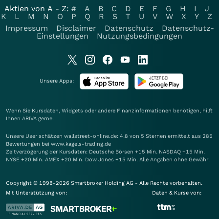
Aktien von A - Z:
#
A
B
C
D
E
F
G
H
I
J
K
L
M
N
O
P
Q
R
S
T
U
V
W
X
Y
Z
Impressum
Disclaimer
Datenschutz
Datenschutz-
Einstellungen
Nutzungsbedingungen
Unsere Apps:
Wenn Sie Kursdaten, Widgets oder andere Finanzinformationen benötigen, hilft
Ihnen
ARIVA
gerne.
Unsere User schätzen wallstreet-online.de: 4.8 von 5 Sternen ermittelt aus 285
Bewertungen bei www.kagels-trading.de
Zeitverzögerung der Kursdaten: Deutsche Börsen +15 Min. NASDAQ +15 Min.
NYSE +20 Min. AMEX +20 Min. Dow Jones +15 Min. Alle Angaben ohne Gewähr.
Copyright © 1998-2026 Smartbroker Holding AG - Alle Rechte vorbehalten.
Mit Unterstützung von:
Daten & Kurse von: