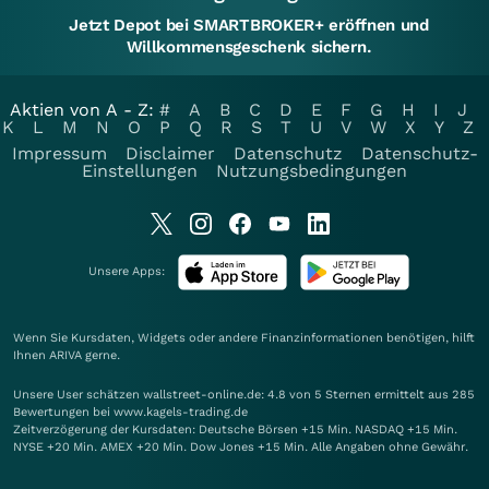
Jetzt Depot bei SMARTBROKER+ eröffnen und
Willkommensgeschenk sichern.
Aktien von A - Z:
#
A
B
C
D
E
F
G
H
I
J
K
L
M
N
O
P
Q
R
S
T
U
V
W
X
Y
Z
Impressum
Disclaimer
Datenschutz
Datenschutz-
Einstellungen
Nutzungsbedingungen
Unsere Apps:
Wenn Sie Kursdaten, Widgets oder andere Finanzinformationen benötigen, hilft
Ihnen
ARIVA
gerne.
Unsere User schätzen wallstreet-online.de: 4.8 von 5 Sternen ermittelt aus 285
Bewertungen bei www.kagels-trading.de
Zeitverzögerung der Kursdaten: Deutsche Börsen +15 Min. NASDAQ +15 Min.
NYSE +20 Min. AMEX +20 Min. Dow Jones +15 Min. Alle Angaben ohne Gewähr.