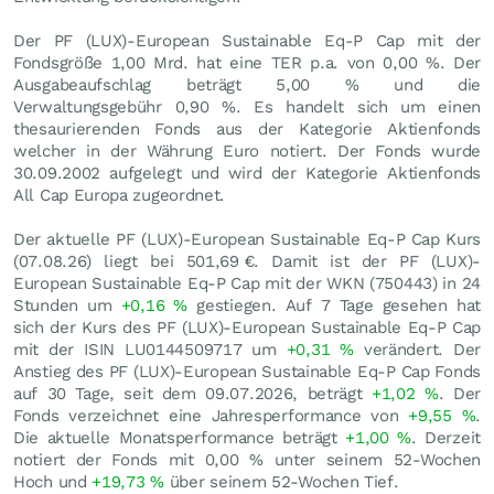
Der PF (LUX)-European Sustainable Eq-P Cap mit der
Fondsgröße 1,00 Mrd. hat eine TER p.a. von 0,00 %. Der
Ausgabeaufschlag beträgt 5,00 % und die
Verwaltungsgebühr 0,90 %. Es handelt sich um einen
thesaurierenden Fonds aus der Kategorie Aktienfonds
welcher in der Währung Euro notiert. Der Fonds wurde
30.09.2002 aufgelegt und wird der Kategorie Aktienfonds
All Cap Europa zugeordnet.
Der aktuelle PF (LUX)-European Sustainable Eq-P Cap Kurs
(
07.08.26
) liegt bei 501,69
€
. Damit ist der PF (LUX)-
European Sustainable Eq-P Cap mit der WKN (750443) in 24
Stunden um
+0,16
%
gestiegen. Auf 7 Tage gesehen hat
sich der Kurs des PF (LUX)-European Sustainable Eq-P Cap
mit der ISIN LU0144509717 um
+0,31
%
verändert. Der
Anstieg des PF (LUX)-European Sustainable Eq-P Cap Fonds
auf 30 Tage, seit dem 09.07.2026, beträgt
+1,02
%
. Der
Fonds verzeichnet eine Jahresperformance von
+9,55
%
.
Die aktuelle Monatsperformance beträgt
+1,00
%
. Derzeit
notiert der Fonds mit
0,00
%
unter seinem 52-Wochen
Hoch und
+19,73
%
über seinem 52-Wochen Tief.