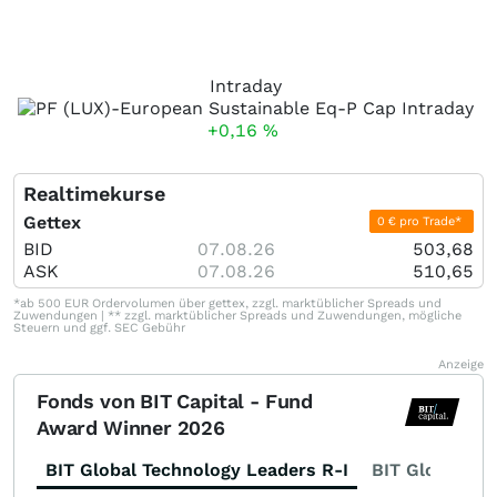
Intraday
+0,16
%
Realtimekurse
Gettex
0 € pro Trade*
BID
07.08.26
503,68
ASK
07.08.26
510,65
*ab 500 EUR Ordervolumen über gettex, zzgl. marktüblicher Spreads und
Zuwendungen | ** zzgl. marktüblicher Spreads und Zuwendungen, mögliche
Steuern und ggf. SEC Gebühr
Anzeige
Fonds von BIT Capital - Fund
Award Winner 2026
BIT Global Technology Leaders R-I
BIT Global Fi