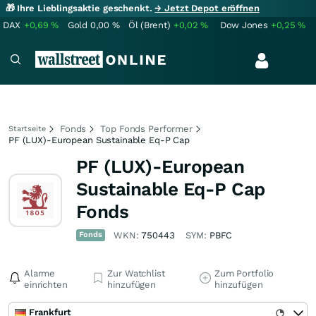
🎁 Ihre Lieblingsaktie geschenkt.
→ Jetzt Depot eröffnen
DAX
+0,69
%
Gold
0,00
%
Öl (Brent)
+0,02
%
Dow Jones
+0,25
%
Fonds
Top Fonds Performer
Startseite
PF (LUX)-European Sustainable Eq-P Cap
PF (LUX)-European
Sustainable Eq-P Cap
Fonds
Fonds
WKN:
750443
SYM:
PBFC
Alarme
Zur Watchlist
Zum Portfolio
einrichten
hinzufügen
hinzufügen
Frankfurt