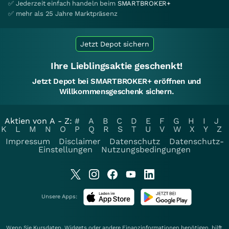
✅ Jederzeit einfach handeln beim
SMARTBROKER+
✅ mehr als 25 Jahre Marktpräsenz
Jetzt Depot sichern
Ihre Lieblingsaktie geschenkt!
Jetzt Depot bei SMARTBROKER+ eröffnen und
Willkommensgeschenk sichern.
Aktien von A - Z:
#
A
B
C
D
E
F
G
H
I
J
K
L
M
N
O
P
Q
R
S
T
U
V
W
X
Y
Z
Impressum
Disclaimer
Datenschutz
Datenschutz-
Einstellungen
Nutzungsbedingungen
Unsere Apps:
Wenn Sie Kursdaten, Widgets oder andere Finanzinformationen benötigen, hilft