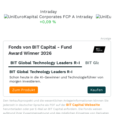
Intraday
+0,09
%
Anzeige
Fonds von BIT Capital - Fund
Award Winner 2026
BIT Global Technology Leaders R-I
BIT Global Fi
BIT Global Technology Leaders R-I
Schon heute in die KI-Gewinner und Technologieführer von
morgen investieren.
Zum Produkt
Kaufen
Den Verkaufsprospekt und die wesentlichen Anlegerinformationen können Sie
BIT Capital Webseite
jederzeit in deutscher Sprache als PDF auf der
herunterladen oder per E-Mail an BIT Capital anfordern. Die Fonds weisen
aufgrund ihrer Zusammensetzung und des möglichen Einsatzes von Derivaten