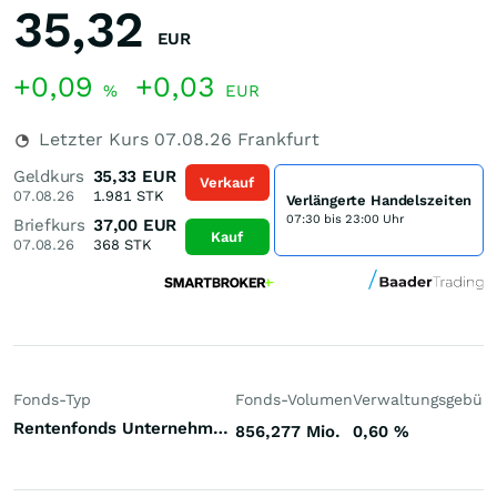
35,32
EUR
+0,09
+0,03
%
EUR
Letzter Kurs
07.08.26
Frankfurt
Geldkurs
35,33
EUR
Verkauf
07.08.26
1.981
STK
Verlängerte Handelszeiten
07:30 bis 23:00 Uhr
Briefkurs
37,00
EUR
Kauf
07.08.26
368
STK
Fonds-Typ
Fonds-Volumen
Verwaltungsgebüh
Rentenfonds Unternehmensanleihen Investment Grade Europa Euro
856,277 Mio.
0,60
%