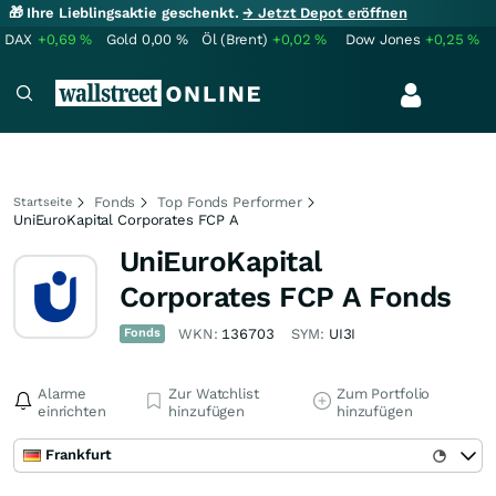
🎁 Ihre Lieblingsaktie geschenkt.
→ Jetzt Depot eröffnen
DAX
+0,69
%
Gold
0,00
%
Öl (Brent)
+0,02
%
Dow Jones
+0,25
%
Fonds
Top Fonds Performer
Startseite
UniEuroKapital Corporates FCP A
UniEuroKapital
Corporates FCP A Fonds
Fonds
WKN:
136703
SYM:
UI3I
Alarme
Zur Watchlist
Zum Portfolio
einrichten
hinzufügen
hinzufügen
Frankfurt