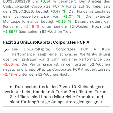
LU0168092178 um
+0,34
%
verändert. Der Anstieg des
UniEuroKapital Corporates FCP A Fonds auf 30 Tage, seit
dem 09.07.2026, beträgt
+0,47
%
. Der Fonds verzeichnet
eine Jahresperformance von
+1,07
%
. Die aktuelle
Monatsperformance beträgt
+0,15
%
. Derzeit notiert der
Fonds mit
-2,48
%
unter seinem 52-Wochen Hoch und
+1,68
%
über seinem 52-Wochen Tief.
Fazit zu UniEuroKapital Corporates FCP A
Die UniEuroKapital Corporates FCP A Kurs
Performance zeigt eine schwache Wertentwicklung
über den Zeitraum von 1 Jahr mit einer Performance von
-2,00
%
. Die Performance ist in den letzten 52 Wochen
negativ und UniEuroKapital Corporates FCP A notiert zurzeit
-2,48
%
unter dem 52-Wochen Hoch.
Im Durchschnitt erleiden 7 von 10 Kleinanlegern
Verluste beim Handel mit Turbo-Zertifikaten. Turbo-
Zertifikate sind hoch risikoreiche Produkte und
nicht für langfristige Anlagestrategien geeignet.