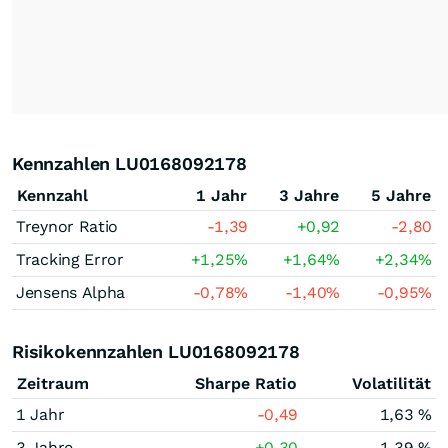
Kennzahlen LU0168092178
Kennzahl
1 Jahr
3 Jahre
5 Jahre
Treynor Ratio
-1,39
+0,92
-2,80
Tracking Error
+1,25
%
+1,64
%
+2,34
%
Jensens Alpha
-0,78
%
-1,40
%
-0,95
%
Risikokennzahlen LU0168092178
Zeitraum
Sharpe Ratio
Volatilität
1 Jahr
-0,49
1,63 %
3 Jahre
+0,30
1,39 %