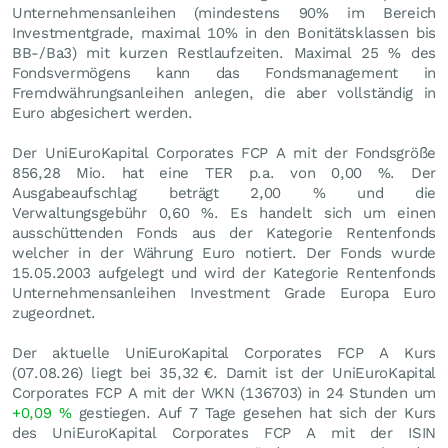
Unternehmensanleihen (mindestens 90% im Bereich
Investmentgrade, maximal 10% in den Bonitätsklassen bis
BB-/Ba3) mit kurzen Restlaufzeiten. Maximal 25 % des
Fondsvermögens kann das Fondsmanagement in
Fremdwährungsanleihen anlegen, die aber vollständig in
Euro abgesichert werden.
Der UniEuroKapital Corporates FCP A mit der Fondsgröße
856,28 Mio. hat eine TER p.a. von 0,00 %. Der
Ausgabeaufschlag beträgt 2,00 % und die
Verwaltungsgebühr 0,60 %. Es handelt sich um einen
ausschüttenden Fonds aus der Kategorie Rentenfonds
welcher in der Währung Euro notiert. Der Fonds wurde
15.05.2003 aufgelegt und wird der Kategorie Rentenfonds
Unternehmensanleihen Investment Grade Europa Euro
zugeordnet.
Der aktuelle UniEuroKapital Corporates FCP A Kurs
(
07.08.26
) liegt bei 35,32
€
. Damit ist der UniEuroKapital
Corporates FCP A mit der WKN (136703) in 24 Stunden um
+0,09
%
gestiegen. Auf 7 Tage gesehen hat sich der Kurs
des UniEuroKapital Corporates FCP A mit der ISIN