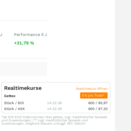
 J
Performance 5 J
+31,79
%
Realtimekurse
Realtimekurs öffnen
0 € pro Trade*
Gettex
Stück /
BID
14:22:38
600
/
85,97
Stück /
ASK
14:22:38
600
/
87,20
*ab 500 EUR Ordervolumen über gettex, zzgl. marktüblicher Spreads
und Zuwendungen | ** zzgl. marktüblicher Spreads und
Zuwendungen, mögliche Steuern und ggf. SEC Gebühr