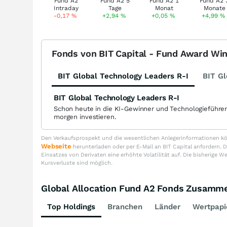
-0,17
%
+2,94
%
+0,05
%
+4,99
%
Fonds von BIT Capital - Fund Award Wi
BIT Global Technology Leaders R-I
BIT Gl
BIT Global Technology Leaders R-I
Schon heute in die KI-Gewinner und Technologieführe
morgen investieren.
Den Verkaufsprospekt und die wesentlichen Anlegerinformationen kön
Webseite
herunterladen oder per E-Mail an BIT Capital anfordern
Einsatzes von Derivaten eine erhöhte Volatilität auf. Die bisherige W
Kursverluste sind möglich.
Global Allocation Fund A2 Fonds Zusamm
Top Holdings
Branchen
Länder
Wertpapi