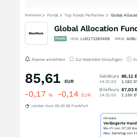
Fonds
Top Fonds Performer
Global Alloca
Startseite
Global Allocation Fun
Fonds
ISIN:
LU0171283459
WKN:
A0BL
Alarme einrichten
Zur Watchlist hinzufügen
Zu
85,61
Geldkurs
86,11
EUR
14:21:03
1.162
S
Briefkurs
87,03
-0,17
-0,14
%
EUR
14:21:03
1.150
S
Letzter Kurs
09:30:38
Frankfurt
Hinweis
Verlängerte Hand
Mo-Fr von
07:30 bi
Neu: Samstag von 14