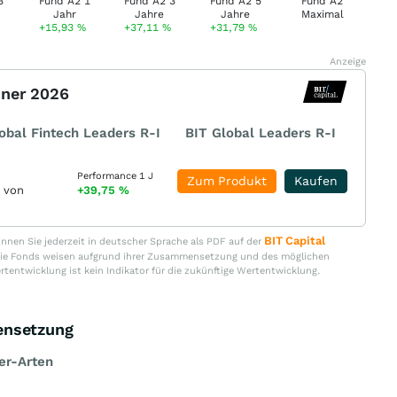
+15,93
%
+37,11
%
+31,79
%
Anzeige
nner 2026
obal Fintech Leaders R-I
BIT Global Leaders R-I
Performance 1 J
Zum Produkt
Kaufen
r von
+39,75
%
BIT Capital
nen Sie jederzeit in deutscher Sprache als PDF auf der
. Die Fonds weisen aufgrund ihrer Zusammensetzung und des möglichen
ertentwicklung ist kein Indikator für die zukünftige Wertentwicklung.
ensetzung
er-Arten