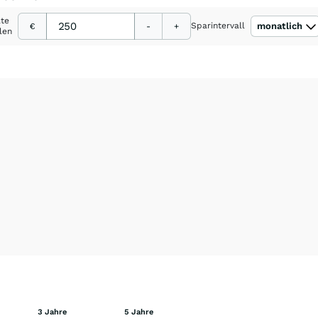
ate
Sparintervall
monatlich
€
-
+
len
3 Jahre
5 Jahre