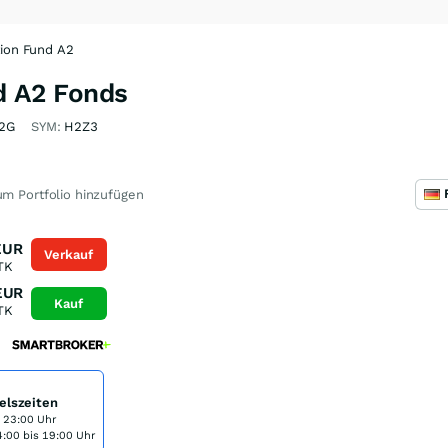
tion Fund A2
d A2 Fonds
2G
SYM:
H2Z3
m Portfolio hinzufügen
EUR
Verkauf
TK
EUR
Kauf
TK
elszeiten
s 23:00 Uhr
:00 bis 19:00 Uhr