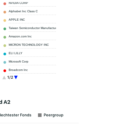
NVIDIA CORP
2,55 %
Alphabet Inc Class C
2,43 %
APPLE INC
2,40 %
Taiwan Semiconductor Manufacturing
1,54 %
Amazon.com Inc
1,48 %
MICRON TECHNOLOGY INC
1,33 %
ELI LILLY
1,31 %
Microsoft Corp
1,19 %
Broadcom Inc
1,17 %
1/2
ASML HOLDING NV
1,07 %
Sonstige
83,53 %
d A2
lechtester Fonds
Peergroup