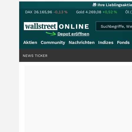
🎁 Ihre Lieblingsakt
DAX
26.165,96
-0,13
%
Gold
4.269,08
+0,52
%
Öl 
Depot eröffnen
Aktien
Community
Nachrichten
Indizes
Fonds
NEWS TICKER