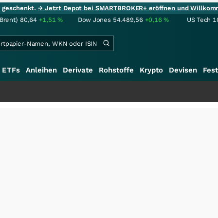
ie geschenkt.
→ Jetzt Depot bei SMARTBROKER+ eröffnen und Willkom
(Brent)
80,64
+1,51
%
Dow Jones
54.489,56
+0,16
%
US Tech 1
ETFs
Anleihen
Derivate
Rohstoffe
Krypto
Devisen
Fest