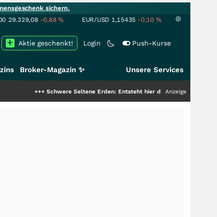
mensgeschenk sichern.
00
29.329,08
-0,68
%
EUR/USD
1,15435
-0,10
%
Aktie geschenkt!
Login
Push-Kurse
zins
Broker-Magazin ✨
Unsere Services
+++
Schwere Seltene Erden: Entsteht hier die nächste Milliardenstory?
Anzeige
+++