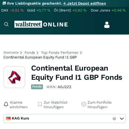
🎁 Ihre Lieblingsaktie geschenkt.
→ Jetzt Depot eröffnen
DAX
-0,51
%
Gold
+0,77
%
Öl (Brent)
+0,82
%
Dow Jones
+0,46
%
Fonds
Top Fonds Performer
Startseite
Continental European Equity Fund I1 GBP
Continental European
Equity Fund I1 GBP Fonds
Fonds
WKN:
A0J2Z2
Alarme
Zur Watchlist
Zum Portfolio
einrichten
hinzufügen
hinzufügen
KAG Kurs