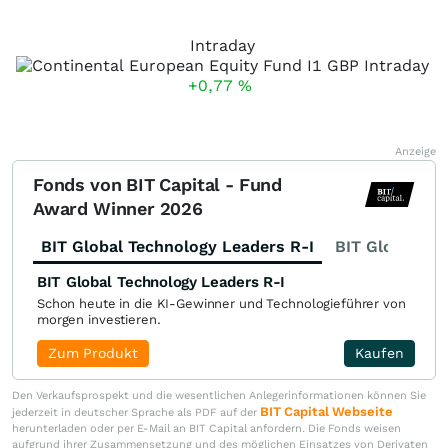
Intraday
+0,77
%
Anzeige
Fonds von BIT Capital - Fund
Award Winner 2026
BIT Global Technology Leaders R-I
BIT Global Fi
BIT Global Technology Leaders R-I
Schon heute in die KI-Gewinner und Technologieführer von
morgen investieren.
Zum Produkt
Kaufen
Den Verkaufsprospekt und die wesentlichen Anlegerinformationen können Sie
BIT Capital Webseite
jederzeit in deutscher Sprache als PDF auf der
herunterladen oder per E-Mail an BIT Capital anfordern. Die Fonds weisen
aufgrund ihrer Zusammensetzung und des möglichen Einsatzes von Derivaten