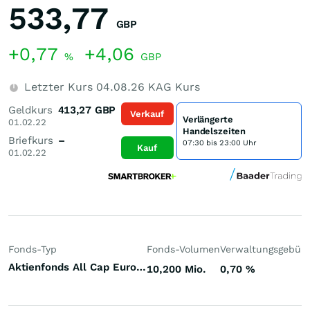
533,77
GBP
+0,77
+4,06
%
GBP
Letzter Kurs
04.08.26
KAG Kurs
Geldkurs
413,27
GBP
Verkauf
Verlängerte
01.02.22
Handelszeiten
Briefkurs
–
07:30 bis 23:00 Uhr
Kauf
01.02.22
Fonds-Typ
Fonds-Volumen
Verwaltungsgebüh
Aktienfonds All Cap Europa (ex UK)
10,200 Mio.
0,70
%