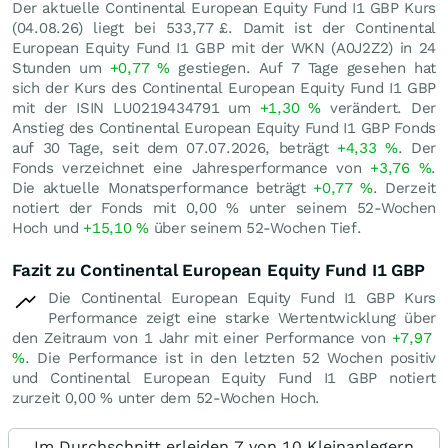
Der aktuelle Continental European Equity Fund I1 GBP Kurs
(
04.08.26
) liegt bei 533,77
£
. Damit ist der Continental
European Equity Fund I1 GBP mit der WKN (A0J2Z2) in 24
Stunden um
+0,77
%
gestiegen. Auf 7 Tage gesehen hat
sich der Kurs des Continental European Equity Fund I1 GBP
mit der ISIN LU0219434791 um
+1,30
%
verändert. Der
Anstieg des Continental European Equity Fund I1 GBP Fonds
auf 30 Tage, seit dem 07.07.2026, beträgt
+4,33
%
. Der
Fonds verzeichnet eine Jahresperformance von
+3,76
%
.
Die aktuelle Monatsperformance beträgt
+0,77
%
. Derzeit
notiert der Fonds mit
0,00
%
unter seinem 52-Wochen
Hoch und
+15,10
%
über seinem 52-Wochen Tief.
Fazit zu Continental European Equity Fund I1 GBP
Die Continental European Equity Fund I1 GBP Kurs
Performance zeigt eine starke Wertentwicklung über
den Zeitraum von 1 Jahr mit einer Performance von
+7,97
%
. Die Performance ist in den letzten 52 Wochen positiv
und Continental European Equity Fund I1 GBP notiert
zurzeit
0,00
%
unter dem 52-Wochen Hoch.
Im Durchschnitt erleiden 7 von 10 Kleinanlegern