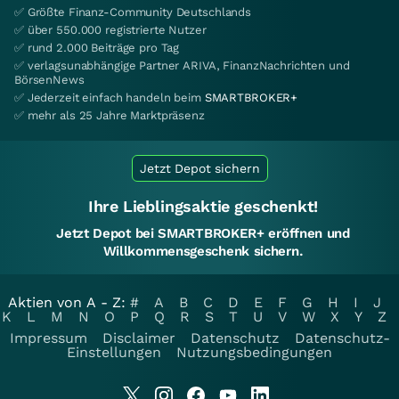
✅ Größte Finanz-Community Deutschlands
✅ über 550.000 registrierte Nutzer
✅ rund 2.000 Beiträge pro Tag
✅ verlagsunabhängige Partner ARIVA, FinanzNachrichten und
BörsenNews
✅ Jederzeit einfach handeln beim
SMARTBROKER+
✅ mehr als 25 Jahre Marktpräsenz
Jetzt Depot sichern
Ihre Lieblingsaktie geschenkt!
Jetzt Depot bei SMARTBROKER+ eröffnen und
Willkommensgeschenk sichern.
Aktien von A - Z:
#
A
B
C
D
E
F
G
H
I
J
K
L
M
N
O
P
Q
R
S
T
U
V
W
X
Y
Z
Impressum
Disclaimer
Datenschutz
Datenschutz-
Einstellungen
Nutzungsbedingungen