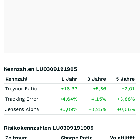
Kennzahlen LU0309191905
Kennzahl
1 Jahr
3 Jahre
5 Jahre
Treynor Ratio
+18,93
+5,86
+2,01
Tracking Error
+4,64
%
+4,15
%
+3,88
%
Jensens Alpha
+0,09
%
+0,25
%
+0,06
%
Risikokennzahlen LU0309191905
Zeitraum
Sharpe Ratio
Volatilität