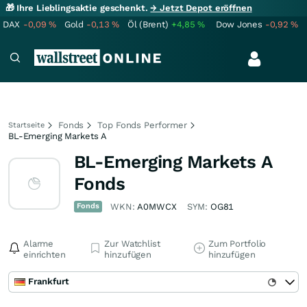
🎁 Ihre Lieblingsaktie geschenkt.
→ Jetzt Depot eröffnen
DAX
-0,09
%
Gold
-0,13
%
Öl (Brent)
+4,85
%
Dow Jones
-0,92
%
Fonds
Top Fonds Performer
Startseite
BL-Emerging Markets A
BL-Emerging Markets A
Fonds
Fonds
WKN:
A0MWCX
SYM:
OG81
Alarme
Zur Watchlist
Zum Portfolio
einrichten
hinzufügen
hinzufügen
Frankfurt