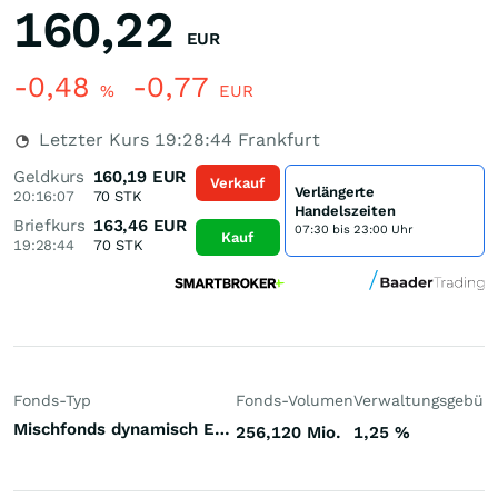
160,22
EUR
-0,48
-0,77
%
EUR
Letzter Kurs
19:28:44
Frankfurt
Geldkurs
160,19
EUR
Verkauf
Verlängerte
20:16:07
70
STK
Handelszeiten
Briefkurs
163,46
EUR
07:30 bis 23:00 Uhr
Kauf
19:28:44
70
STK
Fonds-Typ
Fonds-Volumen
Verwaltungsgebüh
Mischfonds dynamisch Emerging Markets
256,120 Mio.
1,25
%