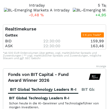
Intraday
5 Tag
-0,48
%
+4,95
Realtimekurse
Gettex
0 € pro Trade*
BID
22:30:00
159,99
ASK
22:30:00
163,46
*ab 500 EUR Ordervolumen über gettex, zzgl. marktüblicher Spreads und
Zuwendungen | ** zzgl. marktüblicher Spreads und Zuwendungen, mögliche
Steuern und ggf. SEC Gebühr
Anzeige
Fonds von BIT Capital - Fund
Award Winner 2026
BIT Global Technology Leaders R-I
BIT Global Fi
BIT Global Technology Leaders R-I
Schon heute in die KI-Gewinner und Technologieführer von
morgen investieren.