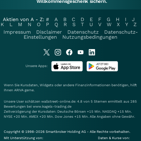
Willkommensgeschenk sichern.
Aktien von A - Z:
#
A
B
C
D
E
F
G
H
I
J
K
L
M
N
O
P
Q
R
S
T
U
V
W
X
Y
Z
Impressum
Disclaimer
Datenschutz
Datenschutz-
Einstellungen
Nutzungsbedingungen
Unsere Apps:
Wenn Sie Kursdaten, Widgets oder andere Finanzinformationen benötigen, hilft
Ihnen
ARIVA
gerne.
Unsere User schätzen wallstreet-online.de: 4.8 von 5 Sternen ermittelt aus 285
Bewertungen bei www.kagels-trading.de
Zeitverzögerung der Kursdaten: Deutsche Börsen +15 Min. NASDAQ +15 Min.
NYSE +20 Min. AMEX +20 Min. Dow Jones +15 Min. Alle Angaben ohne Gewähr.
Copyright © 1998-2026 Smartbroker Holding AG - Alle Rechte vorbehalten.
Mit Unterstützung von:
Daten & Kurse von: