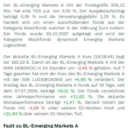
Der BL-Emerging Markets A mit der Fondsgröße 256,12
Mio. hat eine TER p.a. von 0,00 %. Der Ausgabeaufschlag
beträgt 0,00 % und die Verwaltungsgebühr 1,25 %. Es
handelt sich um einen ausschüttenden Fonds aus der
Kategorie Mischfonds welcher in der Währung Euro notiert.
Der Fonds wurde 30.10.2007 aufgelegt und wird der
Kategorie Mischfonds dynamisch Emerging Markets
zugeordnet.
Der aktuelle BL-Emerging Markets A Kurs (19:28:44) liegt
bei 160,22
€
. Damit ist der BL-Emerging Markets A mit der
WKN (A0MWCX) in 24 Stunden um
-0,48
%
gefallen. Auf 7
Tage gesehen hat sich der Kurs des BL-Emerging Markets A
mit der ISIN LU0309191905 um
+4,95
%
verändert. Der
Anstieg des BL-Emerging Markets A Fonds auf 30 Tage, seit
dem 07.07.2026, beträgt
+0,01
%
. Der Fonds verzeichnet
eine Jahresperformance von
+11,62
%
. Die aktuelle
Monatsperformance beträgt
+1,47
%
. Derzeit notiert der
Fonds mit
-4,09
%
unter seinem 52-Wochen Hoch und
+21,84
%
über seinem 52-Wochen Tief.
Fazit zu BL-Emerging Markets A