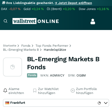
🎁 Ihre Lieblingsaktie geschenkt.
→ Jetzt Depot eröffnen
DAX
-0,07
%
Gold
+0,24
%
Öl (Brent)
+0,20
%
Dow Jones
+0,16
%
Fonds
Top Fonds Performer
Startseite
BL-Emerging Markets B
Handelsplätze
BL-Emerging Markets B
Fonds
Fonds
WKN:
A0MWCY
SYM:
OG8M
Alarme
Zur Watchlist
Zum Portfolio
einrichten
hinzufügen
hinzufügen
Frankfurt