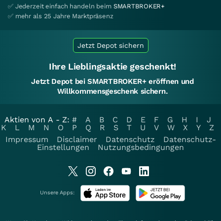
✅ Jederzeit einfach handeln beim
SMARTBROKER+
✅ mehr als 25 Jahre Marktpräsenz
Jetzt Depot sichern
Ihre Lieblingsaktie geschenkt!
Jetzt Depot bei SMARTBROKER+ eröffnen und
Willkommensgeschenk sichern.
Aktien von A - Z:
#
A
B
C
D
E
F
G
H
I
J
K
L
M
N
O
P
Q
R
S
T
U
V
W
X
Y
Z
Impressum
Disclaimer
Datenschutz
Datenschutz-
Einstellungen
Nutzungsbedingungen
Unsere Apps: