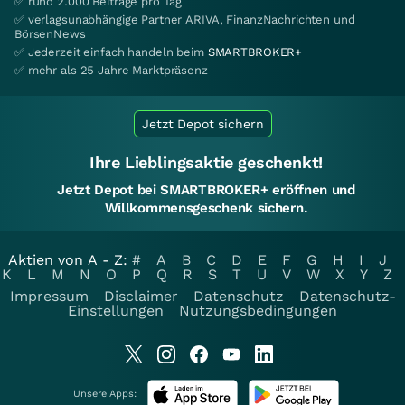
✅ rund 2.000 Beiträge pro Tag
✅ verlagsunabhängige Partner ARIVA, FinanzNachrichten und
BörsenNews
✅ Jederzeit einfach handeln beim
SMARTBROKER+
✅ mehr als 25 Jahre Marktpräsenz
Jetzt Depot sichern
Ihre Lieblingsaktie geschenkt!
Jetzt Depot bei SMARTBROKER+ eröffnen und
Willkommensgeschenk sichern.
Aktien von A - Z:
#
A
B
C
D
E
F
G
H
I
J
K
L
M
N
O
P
Q
R
S
T
U
V
W
X
Y
Z
Impressum
Disclaimer
Datenschutz
Datenschutz-
Einstellungen
Nutzungsbedingungen
Unsere Apps: