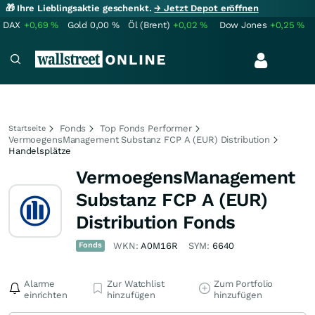
🎁 Ihre Lieblingsaktie geschenkt.
→ Jetzt Depot eröffnen
DAX
+0,69
%
Gold
0,00
%
Öl (Brent)
+0,02
%
Dow Jones
+0,25
%
Fonds
Top Fonds Performer
Startseite
VermoegensManagement Substanz FCP A (EUR) Distribution
Handelsplätze
VermoegensManagement
Substanz FCP A (EUR)
Distribution Fonds
Fonds
WKN:
A0M16R
SYM:
6640
Alarme
Zur Watchlist
Zum Portfolio
einrichten
hinzufügen
hinzufügen