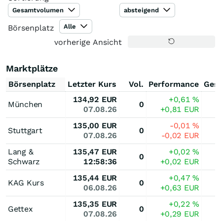
Gesamtvolumen
absteigend
Alle
Börsenplatz
vorherige Ansicht
Marktplätze
Börsenplatz
Letzter Kurs
Vol.
Performance
Ges
134,92
EUR
+0,61
%
München
0
07.08.26
+0,81
EUR
135,00
EUR
-0,01
%
Stuttgart
0
07.08.26
-0,02
EUR
Lang &
135,47
EUR
+0,02
%
0
Schwarz
12:58:36
+0,02
EUR
135,44
EUR
+0,47
%
KAG Kurs
0
06.08.26
+0,63
EUR
135,35
EUR
+0,22
%
Gettex
0
07.08.26
+0,29
EUR