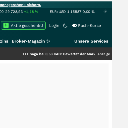
mensgeschenk sichern.
00
29.728,93
+1,18
%
EUR/USD
1,15587
0,00
%
Aktie geschenkt!
Login
Push-Kurse
zins
Broker-Magazin ✨
Unsere Services
+++
Saga bei 0,53 CAD: Bewertet der Markt noch immer nur die Hälfte der
Anzeige