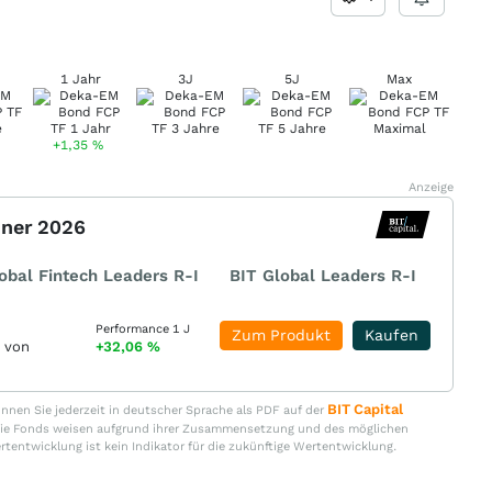
1 Jahr
3J
5J
Max
+1,35
%
Anzeige
nner 2026
obal Fintech Leaders R-I
BIT Global Leaders R-I
Performance 1 J
Zum Produkt
Kaufen
r von
+32,06
%
BIT Capital
nen Sie jederzeit in deutscher Sprache als PDF auf der
. Die Fonds weisen aufgrund ihrer Zusammensetzung und des möglichen
ertentwicklung ist kein Indikator für die zukünftige Wertentwicklung.