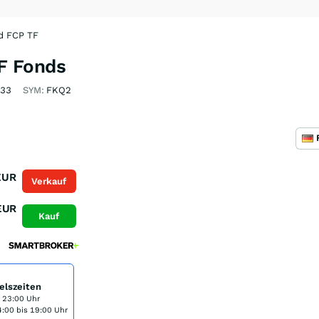
d FCP TF
F Fonds
33
SYM:
FKQ2
EUR
Verkauf
EUR
Kauf
elszeiten
s 23:00 Uhr
:00 bis 19:00 Uhr