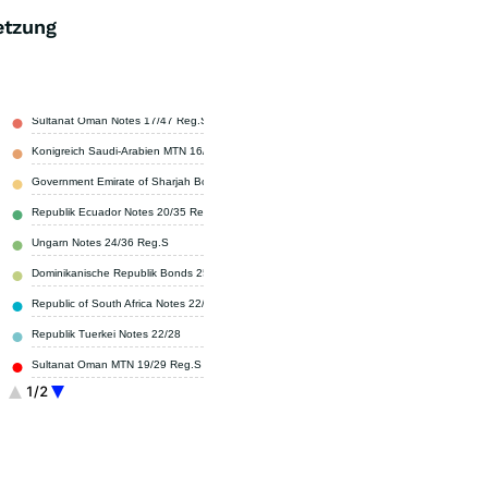
etzung
Sultanat Oman Notes 17/47 Reg.S
1,74 %
Konigreich Saudi-Arabien MTN 16/46 Reg.S
1,30 %
Government Emirate of Sharjah Bonds 23/32 Reg.S
1,19 %
Republik Ecuador Notes 20/35 Reg.S
1,19 %
Ungarn Notes 24/36 Reg.S
1,10 %
Dominikanische Republik Bonds 25/37 Reg.S
1,09 %
Republic of South Africa Notes 22/32
1,07 %
Republik Tuerkei Notes 22/28
1,03 %
Sultanat Oman MTN 19/29 Reg.S
0,97 %
1/2
Sonstige
89,32 %