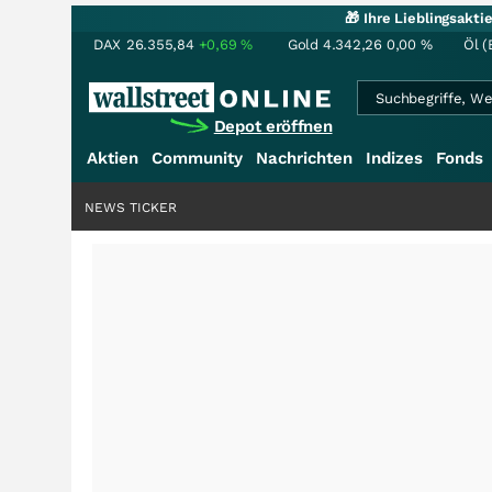
🎁 Ihre Lieblingsakt
DAX
26.355,84
+0,69
%
Gold
4.342,26
0,00
%
Öl (
Depot eröffnen
Aktien
Community
Nachrichten
Indizes
Fonds
NEWS TICKER