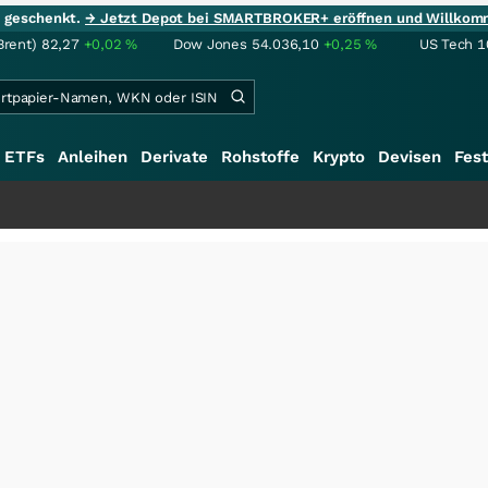
ie geschenkt.
→ Jetzt Depot bei SMARTBROKER+ eröffnen und Willkom
Brent)
82,27
+0,02
%
Dow Jones
54.036,10
+0,25
%
US Tech 1
ETFs
Anleihen
Derivate
Rohstoffe
Krypto
Devisen
Fest