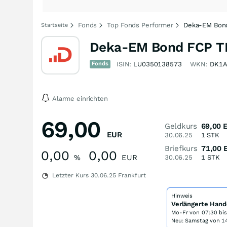
Fonds
Top Fonds Performer
Deka-EM Bon
Startseite
Deka-EM Bond FCP T
Fonds
ISIN:
LU0350138573
WKN:
DK1A
Alarme einrichten
69,00
Geldkurs
69,00
EUR
30.06.25
1
STK
Briefkurs
71,00
0,00
0,00
%
EUR
30.06.25
1
STK
Letzter Kurs
30.06.25
Frankfurt
Hinweis
Verlängerte Hand
Mo-Fr von
07:30 bi
Neu: Samstag von 14