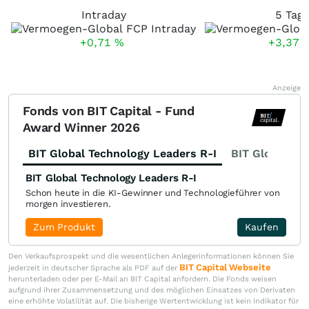
Intraday
5 Tag
+0,71
%
+3,37
Anzeige
Fonds von BIT Capital - Fund
Award Winner 2026
BIT Global Technology Leaders R-I
BIT Global Fi
BIT Global Technology Leaders R-I
Schon heute in die KI-Gewinner und Technologieführer von
morgen investieren.
Zum Produkt
Kaufen
Den Verkaufsprospekt und die wesentlichen Anlegerinformationen können Sie
BIT Capital Webseite
jederzeit in deutscher Sprache als PDF auf der
herunterladen oder per E-Mail an BIT Capital anfordern. Die Fonds weisen
aufgrund ihrer Zusammensetzung und des möglichen Einsatzes von Derivaten
eine erhöhte Volatilität auf. Die bisherige Wertentwicklung ist kein Indikator für