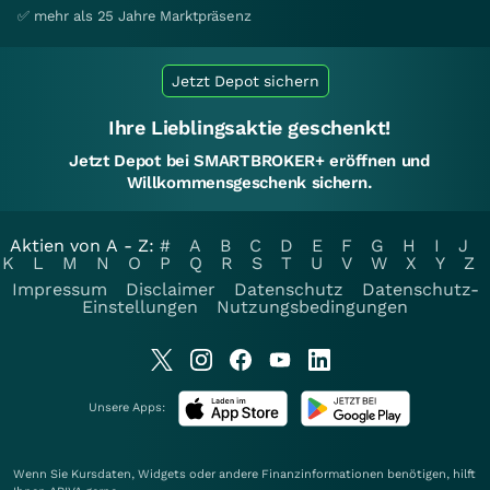
✅ mehr als 25 Jahre Marktpräsenz
Jetzt Depot sichern
Ihre Lieblingsaktie geschenkt!
Jetzt Depot bei SMARTBROKER+ eröffnen und
Willkommensgeschenk sichern.
Aktien von A - Z:
#
A
B
C
D
E
F
G
H
I
J
K
L
M
N
O
P
Q
R
S
T
U
V
W
X
Y
Z
Impressum
Disclaimer
Datenschutz
Datenschutz-
Einstellungen
Nutzungsbedingungen
Unsere Apps:
Wenn Sie Kursdaten, Widgets oder andere Finanzinformationen benötigen, hilft