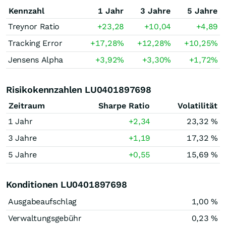
Kennzahl
1 Jahr
3 Jahre
5 Jahre
Treynor Ratio
+23,28
+10,04
+4,89
Tracking Error
+17,28
%
+12,28
%
+10,25
%
Jensens Alpha
+3,92
%
+3,30
%
+1,72
%
Risikokennzahlen LU0401897698
Zeitraum
Sharpe Ratio
Volatilität
1 Jahr
+2,34
23,32 %
3 Jahre
+1,19
17,32 %
5 Jahre
+0,55
15,69 %
Konditionen LU0401897698
Ausgabeaufschlag
1,00 %
Verwaltungsgebühr
0,23 %