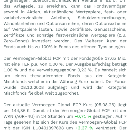
langfristigen, überdurchschnittlichen Rendite in Euro. Um
das Anlageziel zu erreichen, kann das Fondsvermögen
sowohl in Aktien, aktienähnliche Wertpapiere, fest- oder
variabelverzinsliche Anleihen, Schuldverschreibungen,
Wandelanleihen und Optionsanleihen, deren Optionsscheine
auf Wertpapiere lauten, sowie Zertifikate, Genussscheine,
Zertifikate und sonstige festverzinsliche Wertpapiere (z.B.
Zero-Bonds) investiert werden. Des Weiteren kann der
Fonds auch bis zu 100% in Fonds des offenen Typs anlegen.
Der Vermoegen-Global FCP mit der Fondsgröße 17,65 Mio.
hat eine TER p.a. von 0,00 %. Der Ausgabeaufschlag beträgt
1,00 % und die Verwaltungsgebühr 0,23 %. Es handelt sich
um einen thesaurierenden Fonds aus der Kategorie
Mischfonds welcher in der Währung Euro notiert. Der Fonds
wurde 08.12.2008 aufgelegt und wird der Kategorie
Mischfonds flexibel Welt zugeordnet.
Der aktuelle Vermoegen-Global FCP Kurs (
05.08.26
) liegt
bei 144,86
€
. Damit ist der Vermoegen-Global FCP mit der
WKN (A0RH4U) in 24 Stunden um
+0,71
%
gestiegen. Auf 7
Tage gesehen hat sich der Kurs des Vermoegen-Global FCP
mit der ISIN LU0401897698 um
+3,37
%
verändert. Der