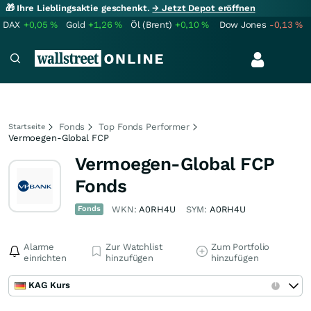
🎁 Ihre Lieblingsaktie geschenkt.
→ Jetzt Depot eröffnen
DAX
+0,05
%
Gold
+1,26
%
Öl (Brent)
+0,10
%
Dow Jones
-0,13
%
Fonds
Top Fonds Performer
Startseite
Vermoegen-Global FCP
Vermoegen-Global FCP
Fonds
Fonds
WKN:
A0RH4U
SYM:
A0RH4U
Alarme
Zur Watchlist
Zum Portfolio
einrichten
hinzufügen
hinzufügen
KAG Kurs