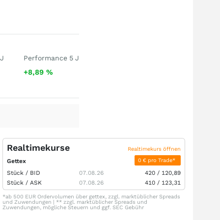
 J
Performance 5 J
+8,89
%
Realtimekurse
Realtimekurs öffnen
0 € pro Trade*
Gettex
Stück /
BID
07.08.26
420
/
120,89
Stück /
ASK
07.08.26
410
/
123,31
*ab 500 EUR Ordervolumen über gettex, zzgl. marktüblicher Spreads
und Zuwendungen | ** zzgl. marktüblicher Spreads und
Zuwendungen, mögliche Steuern und ggf. SEC Gebühr