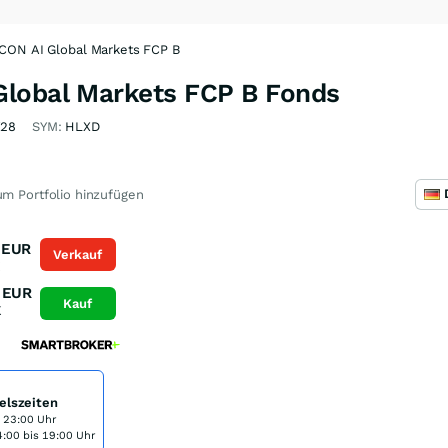
CON AI Global Markets FCP B
Global Markets FCP B Fonds
28
SYM:
HLXD
m Portfolio hinzufügen
EUR
Verkauf
K
EUR
Kauf
K
elszeiten
s 23:00 Uhr
:00 bis 19:00 Uhr