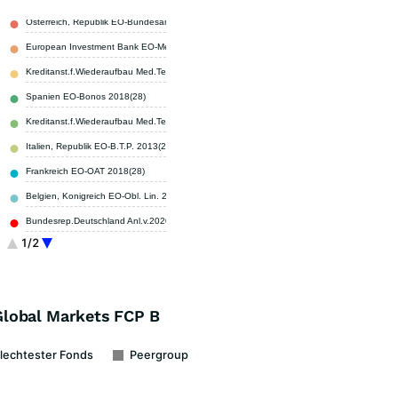
Osterreich, Republik EO-Bundesanl. 2016(26)
6,45 %
European Investment Bank EO-Medium-Term Notes 2019(26)
6,45 %
Kreditanst.f.Wiederaufbau Med.Term Nts. v.19(26)
5,71 %
Spanien EO-Bonos 2018(28)
5,37 %
Kreditanst.f.Wiederaufbau Med.Term Nts. v.22(27)
4,47 %
Italien, Republik EO-B.T.P. 2013(28)
4,02 %
Frankreich EO-OAT 2018(28)
4,00 %
Belgien, Konigreich EO-Obl. Lin. 2019(29)
3,97 %
Bundesrep.Deutschland Anl.v.2020 (2030)
3,52 %
1/2
European Investment Bank EO-Medium-Term Notes 2014(26)
3,23 %
Sonstige
52,81 %
Global Markets FCP B
lechtester Fonds
Peergroup