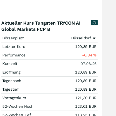
Aktueller Kurs Tungsten TRYCON AI
Global Markets FCP B
Börsenplatz
Düsseldorf
Letzter Kurs
120,89
EUR
Performance
-0,34
%
Kurszeit
07.08.26
Eröffnung
120,89
EUR
Tageshoch
120,89
EUR
Tagestief
120,89
EUR
Vortageskurs
121,30
EUR
52-Wochen Hoch
123,01
EUR
52-Wochen Tief
113,25
EUR