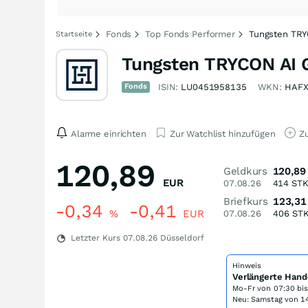
Fonds
Top Fonds Performer
Tungsten TRY
Startseite
Tungsten TRYCON AI 
Fonds
ISIN:
LU0451958135
WKN:
HAFX
Alarme einrichten
Zur Watchlist hinzufügen
Zu
120,89
Geldkurs
120,89
EUR
07.08.26
414
ST
Briefkurs
123,31
-0,34
-0,41
%
EUR
07.08.26
406
ST
Letzter Kurs
07.08.26
Düsseldorf
Hinweis
Verlängerte Hand
Mo-Fr von
07:30 bi
Neu: Samstag von 14