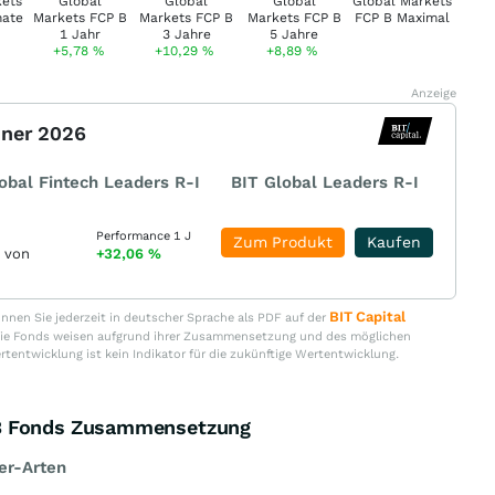
+5,78
%
+10,29
%
+8,89
%
Anzeige
nner 2026
obal Fintech Leaders R-I
BIT Global Leaders R-I
Performance 1 J
Zum Produkt
Kaufen
r von
+32,06
%
BIT Capital
nen Sie jederzeit in deutscher Sprache als PDF auf der
. Die Fonds weisen aufgrund ihrer Zusammensetzung und des möglichen
ertentwicklung ist kein Indikator für die zukünftige Wertentwicklung.
 B Fonds Zusammensetzung
er-Arten