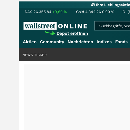
🎁 Ihre Lieblingsakt
DAX
26.355,84
+0,69
%
Gold
4.342,26
0,00
%
Öl (
Depot eröffnen
Aktien
Community
Nachrichten
Indizes
Fonds
NEWS TICKER