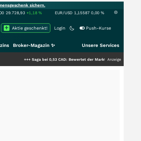
mensgeschenk sichern.
00
29.728,93
+1,18
%
EUR/USD
1,15587
0,00
%
Aktie geschenkt!
Login
Push-Kurse
zins
Broker-Magazin ✨
Unsere Services
+++
Saga bei 0,53 CAD: Bewertet der Markt noch immer nur die Hälfte der
Anzeige