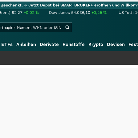
ie geschenkt.
→ Jetzt Depot bei SMARTBROKER+ eröffnen und Willkom
Brent)
82,27
+0,02
%
Dow Jones
54.036,10
+0,25
%
US Tech 1
ETFs
Anleihen
Derivate
Rohstoffe
Krypto
Devisen
Fest