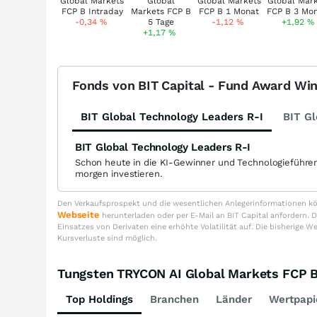
-0,34
%
-1,12
%
+1,92
%
+1,17
%
Fonds von BIT Capital - Fund Award Wi
BIT Global Technology Leaders R-I
BIT Gl
BIT Global Technology Leaders R-I
Schon heute in die KI-Gewinner und Technologieführe
morgen investieren.
Den Verkaufsprospekt und die wesentlichen Anlegerinformationen kön
Webseite
herunterladen oder per E-Mail an BIT Capital anfordern
Einsatzes von Derivaten eine erhöhte Volatilität auf. Die bisherige W
Kursverluste sind möglich.
Tungsten TRYCON AI Global Markets FCP
Top Holdings
Branchen
Länder
Wertpapi