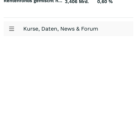
Rentenfonds gemischt höherverzinst Welt Hartwährungen (Welt)
3,406 Mrd.
0,60
%
Kurse, Daten, News & Forum