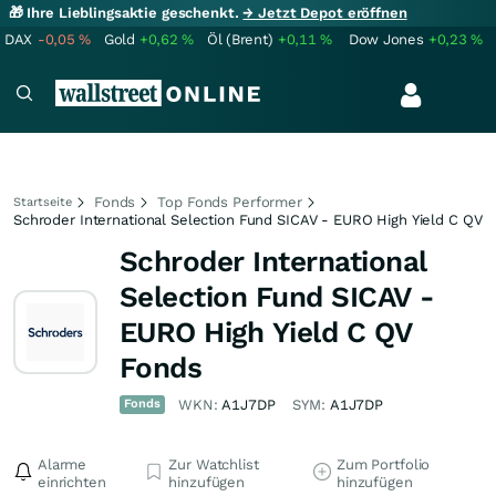
🎁 Ihre Lieblingsaktie geschenkt.
→ Jetzt Depot eröffnen
DAX
-0,05
%
Gold
+0,62
%
Öl (Brent)
+0,11
%
Dow Jones
+0,23
%
Fonds
Top Fonds Performer
Startseite
Schroder International Selection Fund SICAV - EURO High Yield C QV
Schroder International
Selection Fund SICAV -
EURO High Yield C QV
Fonds
Fonds
WKN:
A1J7DP
SYM:
A1J7DP
Alarme
Zur Watchlist
Zum Portfolio
einrichten
hinzufügen
hinzufügen