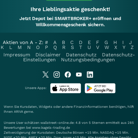
Ihre Lieblingsaktie geschenkt!
Jetzt Depot bei SMARTBROKER+ eröffnen und
Willkommensgeschenk sichern.
Aktien von A - Z:
#
A
B
C
D
E
F
G
H
I
J
K
L
M
N
O
P
Q
R
S
T
U
V
W
X
Y
Z
Impressum
Disclaimer
Datenschutz
Datenschutz-
Einstellungen
Nutzungsbedingungen
Unsere Apps:
Wenn Sie Kursdaten, Widgets oder andere Finanzinformationen benötigen, hilft
Ihnen
ARIVA
gerne.
Unsere User schätzen wallstreet-online.de: 4.8 von 5 Sternen ermittelt aus 285
Bewertungen bei www.kagels-trading.de
Zeitverzögerung der Kursdaten: Deutsche Börsen +15 Min. NASDAQ +15 Min.
NYSE +20 Min. AMEX +20 Min. Dow Jones +15 Min. Alle Angaben ohne Gewähr.