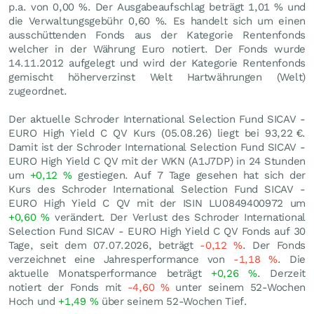
p.a. von 0,00 %. Der Ausgabeaufschlag beträgt 1,01 % und
die Verwaltungsgebühr 0,60 %. Es handelt sich um einen
ausschüttenden Fonds aus der Kategorie Rentenfonds
welcher in der Währung Euro notiert. Der Fonds wurde
14.11.2012 aufgelegt und wird der Kategorie Rentenfonds
gemischt höherverzinst Welt Hartwährungen (Welt)
zugeordnet.
Der aktuelle Schroder International Selection Fund SICAV -
EURO High Yield C QV Kurs (
05.08.26
) liegt bei 93,22
€
.
Damit ist der Schroder International Selection Fund SICAV -
EURO High Yield C QV mit der WKN (A1J7DP) in 24 Stunden
um
+0,12
%
gestiegen. Auf 7 Tage gesehen hat sich der
Kurs des Schroder International Selection Fund SICAV -
EURO High Yield C QV mit der ISIN LU0849400972 um
+0,60
%
verändert. Der Verlust des Schroder International
Selection Fund SICAV - EURO High Yield C QV Fonds auf 30
Tage, seit dem 07.07.2026, beträgt
-0,12
%
. Der Fonds
verzeichnet eine Jahresperformance von
-1,18
%
. Die
aktuelle Monatsperformance beträgt
+0,26
%
. Derzeit
notiert der Fonds mit
-4,60
%
unter seinem 52-Wochen
Hoch und
+1,49
%
über seinem 52-Wochen Tief.