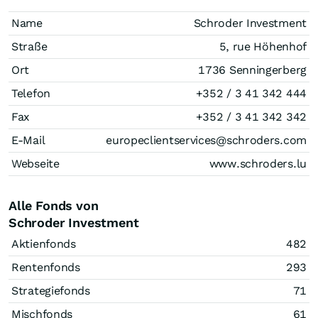
Name
Schroder Investment
Straße
5, rue Höhenhof
Ort
1736 Senningerberg
Telefon
+352 / 3 41 342 444
Fax
+352 / 3 41 342 342
E-Mail
europeclientservices@schroders.com
Webseite
www.schroders.lu
Alle Fonds von
Schroder Investment
Aktienfonds
482
Rentenfonds
293
Strategiefonds
71
Mischfonds
61