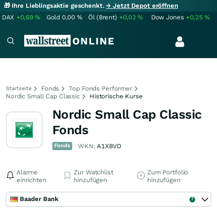
🎁 Ihre Lieblingsaktie geschenkt.
→ Jetzt Depot eröffnen
DAX
+0,69
%
Gold
0,00
%
Öl (Brent)
+0,02
%
Dow Jones
+0,25
%
Fonds
Top Fonds Performer
Startseite
Nordic Small Cap Classic
Historische Kurse
Nordic Small Cap Classic
Fonds
Fonds
WKN:
A1XBVD
Alarme
Zur Watchlist
Zum Portfolio
einrichten
hinzufügen
hinzufügen
Baader Bank