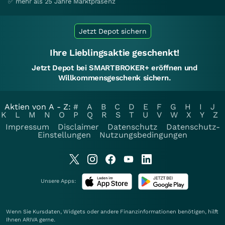
✅ mehr als 25 Jahre Marktpräsenz
Jetzt Depot sichern
Ihre Lieblingsaktie geschenkt!
Jetzt Depot bei SMARTBROKER+ eröffnen und
Willkommensgeschenk sichern.
Aktien von A - Z:
#
A
B
C
D
E
F
G
H
I
J
K
L
M
N
O
P
Q
R
S
T
U
V
W
X
Y
Z
Impressum
Disclaimer
Datenschutz
Datenschutz-
Einstellungen
Nutzungsbedingungen
Unsere Apps:
Wenn Sie Kursdaten, Widgets oder andere Finanzinformationen benötigen, hilft
Ihnen
ARIVA
gerne.