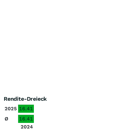
Rendite-Dreieck
2025
16.41
Ø
16.41
2024