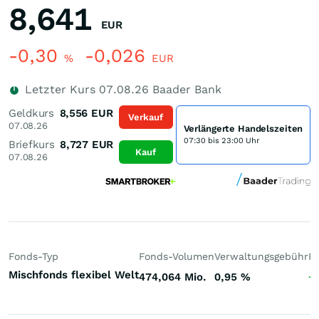
8,641
EUR
-0,30
-0,026
%
EUR
Letzter Kurs
07.08.26
Baader Bank
Geldkurs
8,556
EUR
Verkauf
07.08.26
Verlängerte Handelszeiten
07:30 bis 23:00 Uhr
Briefkurs
8,727
EUR
Kauf
07.08.26
Fonds-Typ
Fonds-Volumen
Verwaltungsgebühr
P
Mischfonds flexibel Welt
474,064 Mio.
0,95
%
+