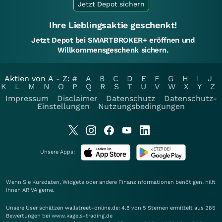
Jetzt Depot sichern
Ihre Lieblingsaktie geschenkt!
Jetzt Depot bei SMARTBROKER+ eröffnen und
Willkommensgeschenk sichern.
Aktien von A - Z:
#
A
B
C
D
E
F
G
H
I
J
K
L
M
N
O
P
Q
R
S
T
U
V
W
X
Y
Z
Impressum
Disclaimer
Datenschutz
Datenschutz-
Einstellungen
Nutzungsbedingungen
Unsere Apps:
Wenn Sie Kursdaten, Widgets oder andere Finanzinformationen benötigen, hilft
Ihnen
ARIVA
gerne.
Unsere User schätzen wallstreet-online.de: 4.8 von 5 Sternen ermittelt aus 285
Bewertungen bei www.kagels-trading.de