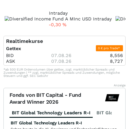
Intraday
-0,30
%
Realtimekurse
Gettex
0 € pro Trade*
BID
07.08.26
8,556
ASK
07.08.26
8,727
*ab 500 EUR Ordervolumen über gettex, zzgl. marktüblicher Spreads und
Zuwendungen | ** zzgl. marktüblicher Spreads und Zuwendungen, mögliche
Steuern und ggf. SEC Gebühr
Anzeige
Fonds von BIT Capital - Fund
Award Winner 2026
BIT Global Technology Leaders R-I
BIT Global Fi
BIT Global Technology Leaders R-I