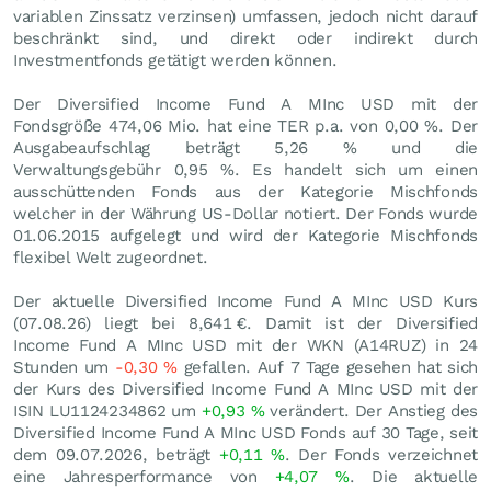
variablen Zinssatz verzinsen) umfassen, jedoch nicht darauf
beschränkt sind, und direkt oder indirekt durch
Investmentfonds getätigt werden können.
Der Diversified Income Fund A MInc USD mit der
Fondsgröße 474,06 Mio. hat eine TER p.a. von 0,00 %. Der
Ausgabeaufschlag beträgt 5,26 % und die
Verwaltungsgebühr 0,95 %. Es handelt sich um einen
ausschüttenden Fonds aus der Kategorie Mischfonds
welcher in der Währung US-Dollar notiert. Der Fonds wurde
01.06.2015 aufgelegt und wird der Kategorie Mischfonds
flexibel Welt zugeordnet.
Der aktuelle Diversified Income Fund A MInc USD Kurs
(
07.08.26
) liegt bei 8,641
€
. Damit ist der Diversified
Income Fund A MInc USD mit der WKN (A14RUZ) in 24
Stunden um
-0,30
%
gefallen. Auf 7 Tage gesehen hat sich
der Kurs des Diversified Income Fund A MInc USD mit der
ISIN LU1124234862 um
+0,93
%
verändert. Der Anstieg des
Diversified Income Fund A MInc USD Fonds auf 30 Tage, seit
dem 09.07.2026, beträgt
+0,11
%
. Der Fonds verzeichnet
eine Jahresperformance von
+4,07
%
. Die aktuelle