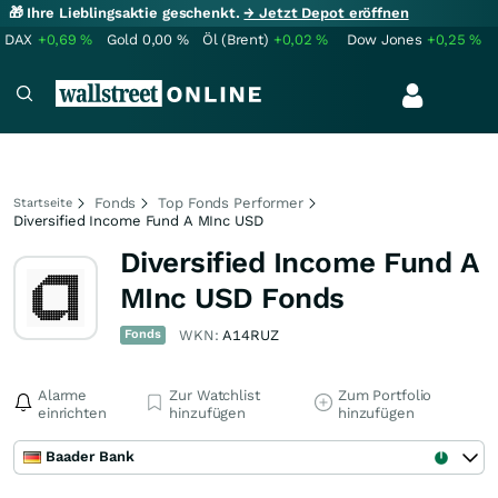
🎁 Ihre Lieblingsaktie geschenkt.
→ Jetzt Depot eröffnen
DAX
+0,69
%
Gold
0,00
%
Öl (Brent)
+0,02
%
Dow Jones
+0,25
%
Fonds
Top Fonds Performer
Startseite
Diversified Income Fund A MInc USD
Diversified Income Fund A
MInc USD Fonds
Fonds
WKN:
A14RUZ
Alarme
Zur Watchlist
Zum Portfolio
einrichten
hinzufügen
hinzufügen
Baader Bank