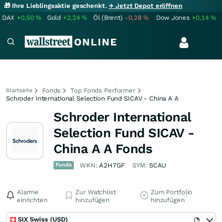
🎁 Ihre Lieblingsaktie geschenkt.
→ Jetzt Depot eröffnen
DAX
+0,50
%
Gold
+2,24
%
Öl (Brent)
-0,28
%
Dow Jones
+0,14
%
Fonds
Top Fonds Performer
Startseite
Schroder International Selection Fund SICAV - China A A
Schroder International
Selection Fund SICAV -
China A A Fonds
Fonds
WKN:
A2H7GF
SYM:
SCAU
Alarme
Zur Watchlist
Zum Portfolio
einrichten
hinzufügen
hinzufügen
SIX Swiss (USD)