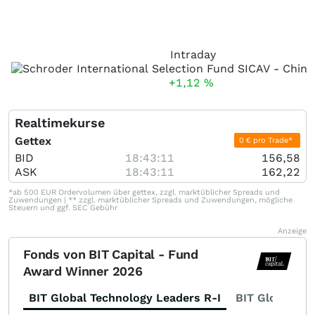
Intraday
+1,12
%
Realtimekurse
Gettex
0 € pro Trade*
BID
18:43:11
156,58
ASK
18:43:11
162,22
*ab 500 EUR Ordervolumen über gettex, zzgl. marktüblicher Spreads und
Zuwendungen | ** zzgl. marktüblicher Spreads und Zuwendungen, mögliche
Steuern und ggf. SEC Gebühr
Anzeige
Fonds von BIT Capital - Fund
Award Winner 2026
BIT Global Technology Leaders R-I
BIT Global Fi