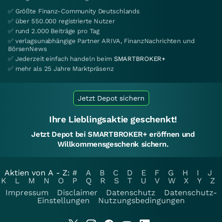
✅ Größte Finanz-Community Deutschlands
✅ über 550.000 registrierte Nutzer
✅ rund 2.000 Beiträge pro Tag
✅ verlagsunabhängige Partner ARIVA, FinanzNachrichten und
BörsenNews
✅ Jederzeit einfach handeln beim
SMARTBROKER+
✅ mehr als 25 Jahre Marktpräsenz
Jetzt Depot sichern
Ihre Lieblingsaktie geschenkt!
Jetzt Depot bei SMARTBROKER+ eröffnen und
Willkommensgeschenk sichern.
Aktien von A - Z:
#
A
B
C
D
E
F
G
H
I
J
K
L
M
N
O
P
Q
R
S
T
U
V
W
X
Y
Z
Impressum
Disclaimer
Datenschutz
Datenschutz-
Einstellungen
Nutzungsbedingungen