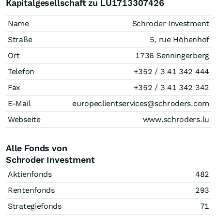
Kapitalgesellschaft zu LU1713307426
Name
Schroder Investment
Straße
5, rue Höhenhof
Ort
1736 Senningerberg
Telefon
+352 / 3 41 342 444
Fax
+352 / 3 41 342 342
E-Mail
europeclientservices@schroders.com
Webseite
www.schroders.lu
Alle Fonds von
Schroder Investment
Aktienfonds
482
Rentenfonds
293
Strategiefonds
71