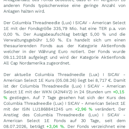
anderen Fonds typischerweise eine geringe Anzahl von
Anlagen halten wird.
Der Columbia Threadneedle (Lux) I SICAV - American Select
1E mit der Fondsgröße 335,79 Mio. hat eine TER p.a. von
0,00 %. Der Ausgabeaufschlag beträgt 5,00 % und die
Verwaltungsgebühr 1,50 %. Es handelt sich um einen
thesaurierenden Fonds aus der Kategorie Aktienfonds
welcher in der Währung Euro notiert. Der Fonds wurde
09.11.2018 aufgelegt und wird der Kategorie Aktienfonds
All Cap Nordamerika zugeordnet.
Der aktuelle Columbia Threadneedle (Lux) I SICAV -
American Select 1E Kurs (
05.08.26
) liegt bei 8,717
€
. Damit
ist der Columbia Threadneedle (Lux) I SICAV - American
Select 1E mit der WKN (A2N4V2) in 24 Stunden um
+0,15
%
gestiegen. Auf 7 Tage gesehen hat sich der Kurs des
Columbia Threadneedle (Lux) I SICAV - American Select 1E
mit der ISIN LU1868841245 um
+2,96
%
verändert. Der
Anstieg des Columbia Threadneedle (Lux) I SICAV -
American Select 1E Fonds auf 30 Tage, seit dem
08.07.2026, beträgt
+3,04
%
. Der Fonds verzeichnet eine