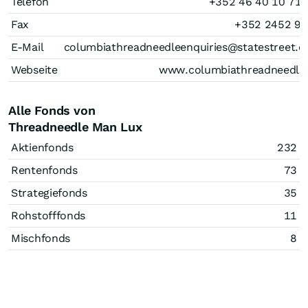
Telefon
+352 46 40 10 71
Fax
+352 2452 9
E-Mail
columbiathreadneedleenquiries@statestreet.
Webseite
www.columbiathreadneedle
Alle Fonds von
Threadneedle Man Lux
Aktienfonds
232
Rentenfonds
73
Strategiefonds
35
Rohstofffonds
11
Mischfonds
8