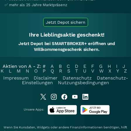
✅ mehr als 25 Jahre Marktpräsenz
Jetzt Depot sichern
Ihre Lieblingsaktie geschenkt!
Jetzt Depot bei SMARTBROKER+ eröffnen und
Willkommensgeschenk sichern.
Aktien von A - Z:
#
A
B
C
D
E
F
G
H
I
J
K
L
M
N
O
P
Q
R
S
T
U
V
W
X
Y
Z
Impressum
Disclaimer
Datenschutz
Datenschutz-
Einstellungen
Nutzungsbedingungen
Unsere Apps:
Wenn Sie Kursdaten, Widgets oder andere Finanzinformationen benötigen, hilft