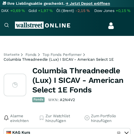
🎁 Ihre Lieblingsaktie geschenkt.
→ Jetzt Depot eröffnen
DAX
+0,69
%
Gold
+1,97
%
Öl (Brent)
-2,15
%
Dow Jones
+0,15
%
Fonds
Top Fonds Performer
Startseite
Columbia Threadneedle (Lux) I SICAV - American Select 1E
Columbia Threadneedle
(Lux) I SICAV - American
Select 1E Fonds
Fonds
WKN:
A2N4V2
Alarme
Zur Watchlist
Zum Portfolio
einrichten
hinzufügen
hinzufügen
KAG Kurs