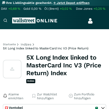
🎁 Ihre Lieblingsaktie geschenkt.
→ Jetzt Depot eröffnen
DAX
+0,69
%
Gold
0,00
%
Öl (Brent)
+0,02
%
Dow Jones
+0,25
%
Indizes
Startseite
5X Long Index linked to MasterCard Inc V3 (Price Return)
5X Long Index linked to
MasterCard Inc V3 (Price
Return) Index
Index
Alarme
Zur Watchlist
Zum Portfolio
einrichten
hinzufügen
hinzufügen
Vontobel