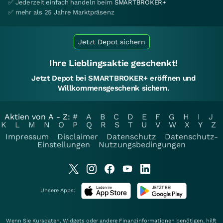
✅ Jederzeit einfach handeln beim
SMARTBROKER+
✅ mehr als 25 Jahre Marktpräsenz
Jetzt Depot sichern
Ihre Lieblingsaktie geschenkt!
Jetzt Depot bei SMARTBROKER+ eröffnen und
Willkommensgeschenk sichern.
Aktien von A - Z:
#
A
B
C
D
E
F
G
H
I
J
K
L
M
N
O
P
Q
R
S
T
U
V
W
X
Y
Z
Impressum
Disclaimer
Datenschutz
Datenschutz-
Einstellungen
Nutzungsbedingungen
Unsere Apps:
Wenn Sie Kursdaten, Widgets oder andere Finanzinformationen benötigen, hilft