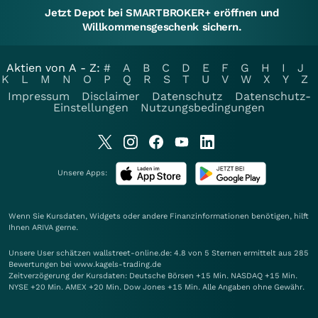
Jetzt Depot bei SMARTBROKER+ eröffnen und
Willkommensgeschenk sichern.
Aktien von A - Z:
#
A
B
C
D
E
F
G
H
I
J
K
L
M
N
O
P
Q
R
S
T
U
V
W
X
Y
Z
Impressum
Disclaimer
Datenschutz
Datenschutz-
Einstellungen
Nutzungsbedingungen
Unsere Apps:
Wenn Sie Kursdaten, Widgets oder andere Finanzinformationen benötigen, hilft
Ihnen
ARIVA
gerne.
Unsere User schätzen wallstreet-online.de: 4.8 von 5 Sternen ermittelt aus 285
Bewertungen bei www.kagels-trading.de
Zeitverzögerung der Kursdaten: Deutsche Börsen +15 Min. NASDAQ +15 Min.
NYSE +20 Min. AMEX +20 Min. Dow Jones +15 Min. Alle Angaben ohne Gewähr.