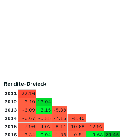
Rendite-Dreieck
2011
-22.16
2012
-6.19
13.04
2013
-6.09
3.15
-5.88
2014
-6.67
-0.85
-7.15
-8.40
2015
-7.96
-4.02
-9.11
-10.69
-12.92
2016
-3.34
0.94
-1.88
-0.51
3.68
23.45