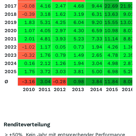
2017
-0.08
4.16
2.47
4.68
9.44
22.69
21.93
2018
-0.39
3.18
1.62
3.19
6.31
13.63
9.01
2019
1.83
5.31
4.25
6.04
9.20
15.55
13.03
2020
1.07
4.05
2.97
4.30
6.59
10.98
8.07
2021
2.01
4.81
3.93
5.23
7.33
11.14
8.83
2022
-1.02
1.17
0.05
0.73
1.94
4.26
1.36
2023
-0.32
1.76
0.79
1.49
2.65
4.78
2.35
2024
0.16
2.12
1.26
1.94
3.04
4.98
2.87
2025
1.75
3.72
3.03
3.81
5.00
6.98
5.29
Ø
-3.16
3.04
-0.28
0.98
3.84
11.84
8.08
2010
2011
2012
2013
2014
2015
2016
Renditeverteilung
> +50%
Kein Jahr mit entsprechender Performance