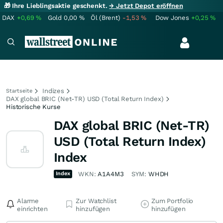
🎁 Ihre Lieblingsaktie geschenkt.
→ Jetzt Depot eröffnen
DAX
+0,69
%
Gold
0,00
%
Öl (Brent)
-1,53
%
Dow Jones
+0,25
%
Indizes
Startseite
DAX global BRIC (Net-TR) USD (Total Return Index)
Historische Kurse
DAX global BRIC (Net-TR)
USD (Total Return Index)
Index
Index
WKN:
A1A4M3
SYM:
WHDH
Alarme
Zur Watchlist
Zum Portfolio
einrichten
hinzufügen
hinzufügen