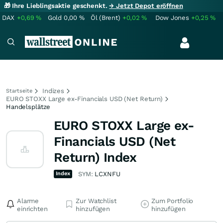
🎁 Ihre Lieblingsaktie geschenkt.
→ Jetzt Depot eröffnen
DAX
+0,69
%
Gold
0,00
%
Öl (Brent)
+0,02
%
Dow Jones
+0,25
%
Indizes
Startseite
EURO STOXX Large ex-Financials USD (Net Return)
Handelsplätze
EURO STOXX Large ex-
Financials USD (Net
Return) Index
Index
SYM:
LCXNFU
Alarme
Zur Watchlist
Zum Portfolio
einrichten
hinzufügen
hinzufügen