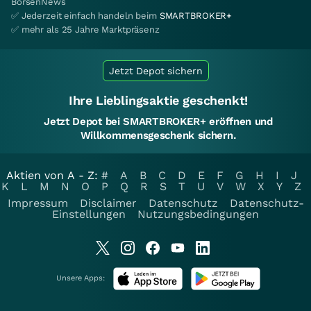
BörsenNews
✅ Jederzeit einfach handeln beim
SMARTBROKER+
✅ mehr als 25 Jahre Marktpräsenz
Jetzt Depot sichern
Ihre Lieblingsaktie geschenkt!
Jetzt Depot bei SMARTBROKER+ eröffnen und
Willkommensgeschenk sichern.
Aktien von A - Z:
#
A
B
C
D
E
F
G
H
I
J
K
L
M
N
O
P
Q
R
S
T
U
V
W
X
Y
Z
Impressum
Disclaimer
Datenschutz
Datenschutz-
Einstellungen
Nutzungsbedingungen
Unsere Apps: