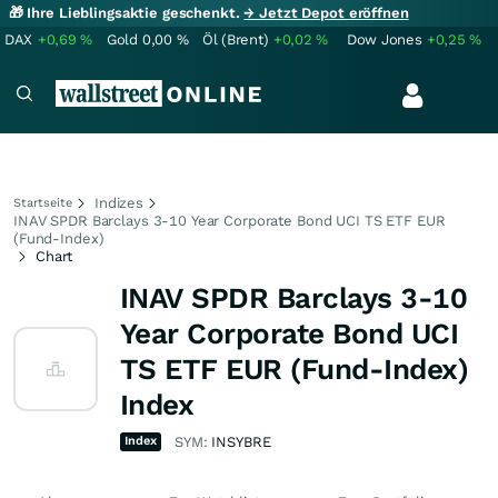
🎁 Ihre Lieblingsaktie geschenkt.
→ Jetzt Depot eröffnen
DAX
+0,69
%
Gold
0,00
%
Öl (Brent)
+0,02
%
Dow Jones
+0,25
%
Indizes
Startseite
INAV SPDR Barclays 3-10 Year Corporate Bond UCI TS ETF EUR
(Fund-Index)
Chart
INAV SPDR Barclays 3-10
Year Corporate Bond UCI
TS ETF EUR (Fund-Index)
Index
Index
SYM:
INSYBRE