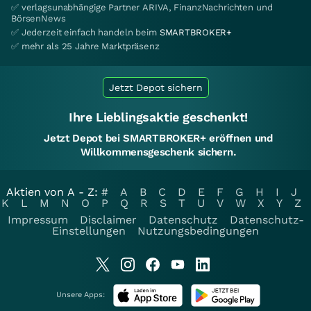
✅ verlagsunabhängige Partner ARIVA, FinanzNachrichten und
BörsenNews
✅ Jederzeit einfach handeln beim
SMARTBROKER+
✅ mehr als 25 Jahre Marktpräsenz
Jetzt Depot sichern
Ihre Lieblingsaktie geschenkt!
Jetzt Depot bei SMARTBROKER+ eröffnen und
Willkommensgeschenk sichern.
Aktien von A - Z:
#
A
B
C
D
E
F
G
H
I
J
K
L
M
N
O
P
Q
R
S
T
U
V
W
X
Y
Z
Impressum
Disclaimer
Datenschutz
Datenschutz-
Einstellungen
Nutzungsbedingungen
Unsere Apps: