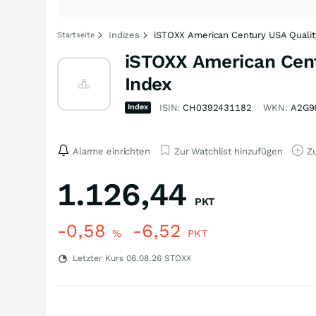
Indizes
iSTOXX American Century USA Quality
Startseite
iSTOXX American Cent
Index
Index
ISIN:
CH0392431182
WKN:
A2G9
Alarme einrichten
Zur Watchlist hinzufügen
Zu
1.126,44
PKT
-0,58
-6,52
%
PKT
Letzter Kurs
06.08.26
STOXX