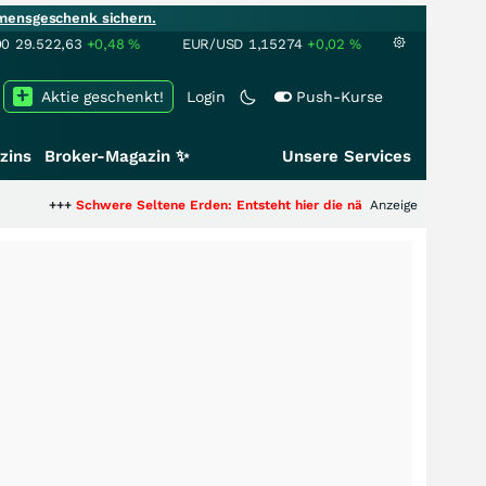
mensgeschenk sichern.
00
29.522,63
+0,48
%
EUR/USD
1,15274
+0,02
%
Aktie geschenkt!
Login
Push-Kurse
zins
Broker-Magazin ✨
Unsere Services
hwere Seltene Erden: Entsteht hier die nächste Milliardenstory?
Anzeige
+++