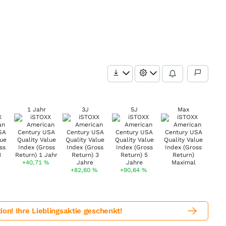
1 Jahr
3J
5J
Max
+40,71
%
+82,60
%
+90,64
%
! Ihre Lieblingsaktie geschenkt!