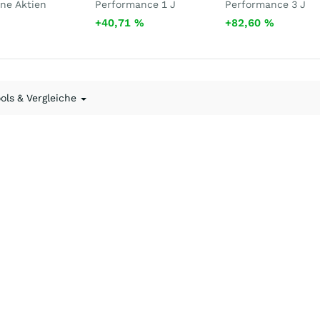
ne Aktien
Performance 1 J
Performance 3 J
+40,71
%
+82,60
%
ools & Vergleiche