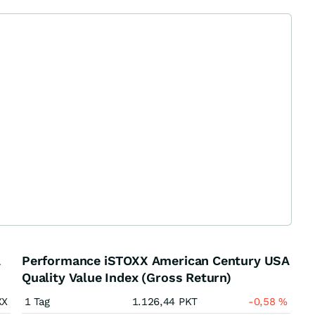
A
Performance iSTOXX American Century USA
Quality Value Index (Gross Return)
XX
1 Tag
1.126,44
PKT
-0,58
%