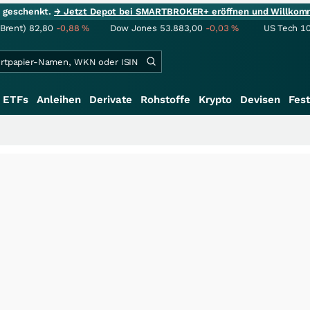
ie geschenkt.
→ Jetzt Depot bei SMARTBROKER+ eröffnen und Willkom
(Brent)
82,80
-0,88
%
Dow Jones
53.883,00
-0,03
%
US Tech 1
ETFs
Anleihen
Derivate
Rohstoffe
Krypto
Devisen
Fest
+++
Sc