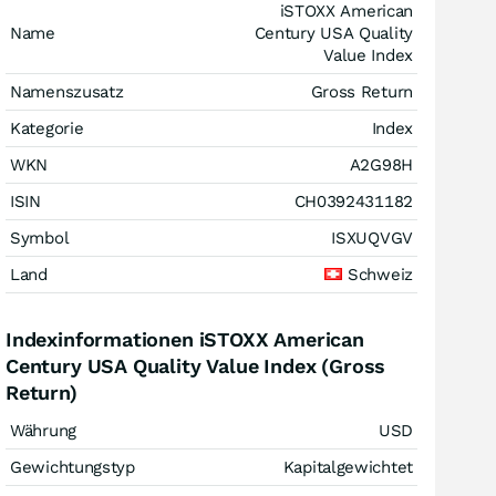
iSTOXX American
Name
Century USA Quality
Value Index
Namenszusatz
Gross Return
Kategorie
Index
WKN
A2G98H
ISIN
CH0392431182
Symbol
ISXUQVGV
Land
Schweiz
Indexinformationen iSTOXX American
Century USA Quality Value Index (Gross
Return)
Währung
USD
Gewichtungstyp
Kapitalgewichtet