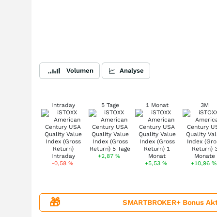
Volumen
Analyse
Intraday
5 Tage
1 Monat
3M
+2,87
%
-0,58
%
+5,53
%
+10,96
%
🎁
SMARTBROKER+ Bonus Aktion