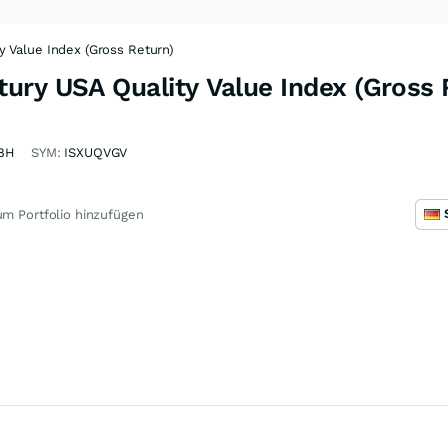
 Value Index (Gross Return)
ury USA Quality Value Index (Gross 
8H
SYM:
ISXUQVGV
m Portfolio hinzufügen