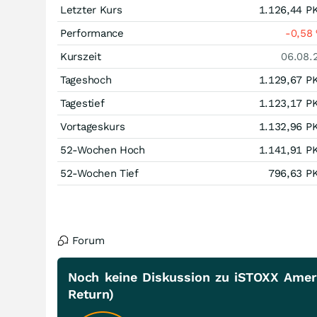
Letzter Kurs
1.126,44
P
Performance
-0,58
Kurszeit
06.08.
Tageshoch
1.129,67
P
Tagestief
1.123,17
P
Vortageskurs
1.132,96
P
52-Wochen Hoch
1.141,91
P
52-Wochen Tief
796,63
P
Forum
Noch keine Diskussion zu iSTOXX Ameri
Return)