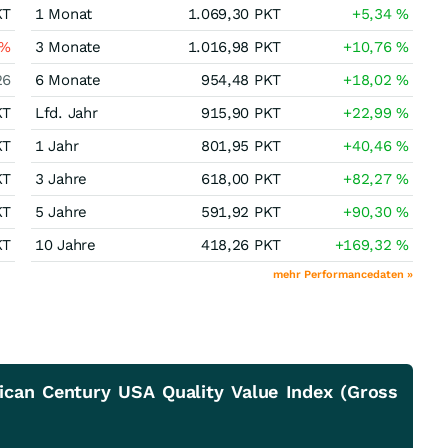
KT
1 Monat
1.069,30
PKT
+5,34
%
%
3 Monate
1.016,98
PKT
+10,76
%
26
6 Monate
954,48
PKT
+18,02
%
KT
Lfd. Jahr
915,90
PKT
+22,99
%
KT
1 Jahr
801,95
PKT
+40,46
%
KT
3 Jahre
618,00
PKT
+82,27
%
KT
5 Jahre
591,92
PKT
+90,30
%
KT
10 Jahre
418,26
PKT
+169,32
%
mehr Performancedaten »
can Century USA Quality Value Index (Gross