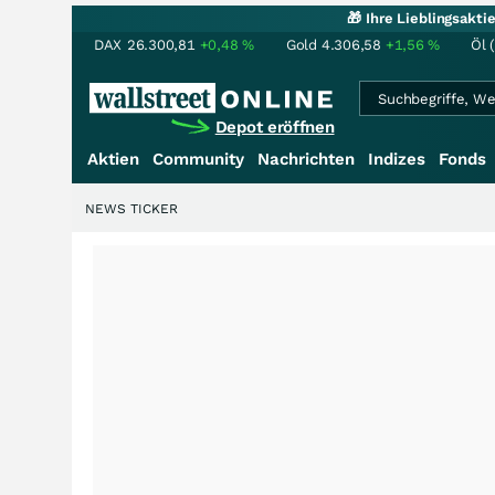
🎁 Ihre Lieblingsakt
DAX
26.300,81
+0,48
%
Gold
4.306,58
+1,56
%
Öl 
Depot eröffnen
Aktien
Community
Nachrichten
Indizes
Fonds
NEWS TICKER