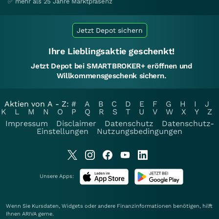
✅ mehr als 25 Jahre Marktpräsenz
Jetzt Depot sichern
Ihre Lieblingsaktie geschenkt!
Jetzt Depot bei SMARTBROKER+ eröffnen und
Willkommensgeschenk sichern.
Aktien von A - Z:
#
A
B
C
D
E
F
G
H
I
J
K
L
M
N
O
P
Q
R
S
T
U
V
W
X
Y
Z
Impressum
Disclaimer
Datenschutz
Datenschutz-
Einstellungen
Nutzungsbedingungen
Unsere Apps:
Wenn Sie Kursdaten, Widgets oder andere Finanzinformationen benötigen, hilft
Ihnen
ARIVA
gerne.