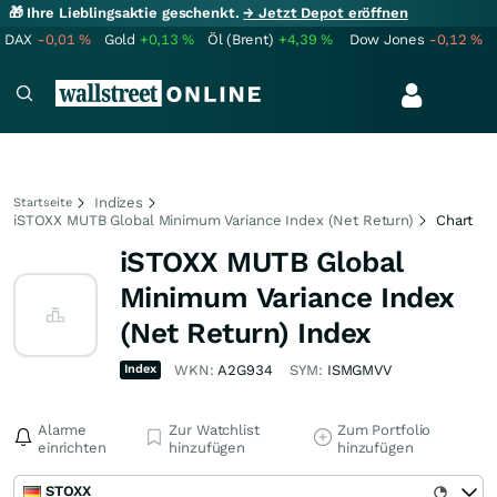
🎁 Ihre Lieblingsaktie geschenkt.
→ Jetzt Depot eröffnen
DAX
-0,01
%
Gold
+0,13
%
Öl (Brent)
+4,39
%
Dow Jones
-0,12
%
Indizes
Startseite
iSTOXX MUTB Global Minimum Variance Index (Net Return)
Chart
iSTOXX MUTB Global
Minimum Variance Index
(Net Return) Index
Index
WKN:
A2G934
SYM:
ISMGMVV
Alarme
Zur Watchlist
Zum Portfolio
einrichten
hinzufügen
hinzufügen
STOXX