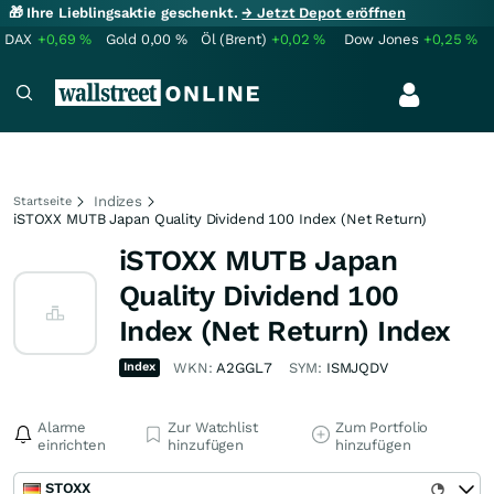
🎁 Ihre Lieblingsaktie geschenkt.
→ Jetzt Depot eröffnen
DAX
+0,69
%
Gold
0,00
%
Öl (Brent)
+0,02
%
Dow Jones
+0,25
%
Indizes
Startseite
iSTOXX MUTB Japan Quality Dividend 100 Index (Net Return)
iSTOXX MUTB Japan
Quality Dividend 100
Index (Net Return) Index
Index
WKN:
A2GGL7
SYM:
ISMJQDV
Alarme
Zur Watchlist
Zum Portfolio
einrichten
hinzufügen
hinzufügen
STOXX