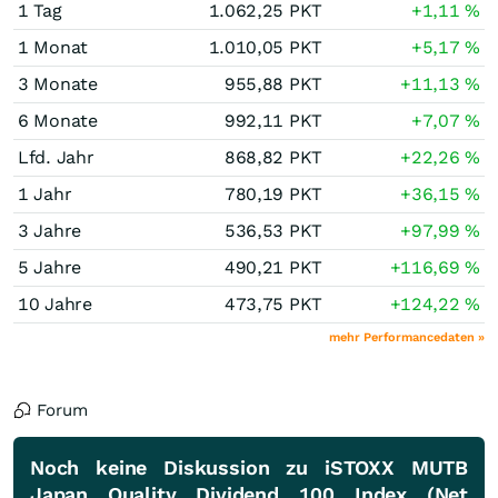
1 Tag
1.062,25
PKT
+1,11
%
1 Monat
1.010,05
PKT
+5,17
%
3 Monate
955,88
PKT
+11,13
%
6 Monate
992,11
PKT
+7,07
%
Lfd. Jahr
868,82
PKT
+22,26
%
1 Jahr
780,19
PKT
+36,15
%
3 Jahre
536,53
PKT
+97,99
%
5 Jahre
490,21
PKT
+116,69
%
10 Jahre
473,75
PKT
+124,22
%
mehr Performancedaten »
Forum
Noch keine Diskussion zu iSTOXX MUTB
Japan Quality Dividend 100 Index (Net