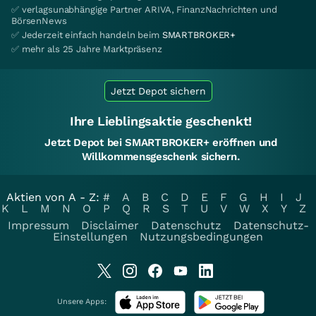
✅ verlagsunabhängige Partner ARIVA, FinanzNachrichten und
BörsenNews
✅ Jederzeit einfach handeln beim
SMARTBROKER+
✅ mehr als 25 Jahre Marktpräsenz
Jetzt Depot sichern
Ihre Lieblingsaktie geschenkt!
Jetzt Depot bei SMARTBROKER+ eröffnen und
Willkommensgeschenk sichern.
Aktien von A - Z:
#
A
B
C
D
E
F
G
H
I
J
K
L
M
N
O
P
Q
R
S
T
U
V
W
X
Y
Z
Impressum
Disclaimer
Datenschutz
Datenschutz-
Einstellungen
Nutzungsbedingungen
Unsere Apps: