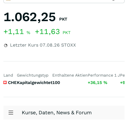
1.062,25
PKT
+1,11
+11,63
%
PKT
Letzter Kurs
07.08.26
STOXX
Land
Gewichtungstyp
Enthaltene Aktien
Performance 1 J
Per
CHE
Kapitalgewichtet
100
+36,15
%
+97
Kurse, Daten, News & Forum