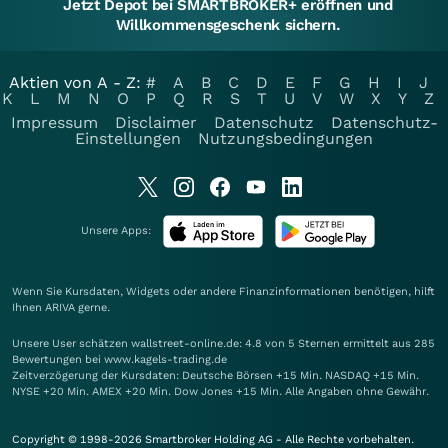
Jetzt Depot bei SMARTBROKER+ eröffnen und
Willkommensgeschenk sichern.
Aktien von A - Z:
#
A
B
C
D
E
F
G
H
I
J
K
L
M
N
O
P
Q
R
S
T
U
V
W
X
Y
Z
Impressum
Disclaimer
Datenschutz
Datenschutz-
Einstellungen
Nutzungsbedingungen
Unsere Apps:
Wenn Sie Kursdaten, Widgets oder andere Finanzinformationen benötigen, hilft
Ihnen
ARIVA
gerne.
Unsere User schätzen wallstreet-online.de: 4.8 von 5 Sternen ermittelt aus 285
Bewertungen bei www.kagels-trading.de
Zeitverzögerung der Kursdaten: Deutsche Börsen +15 Min. NASDAQ +15 Min.
NYSE +20 Min. AMEX +20 Min. Dow Jones +15 Min. Alle Angaben ohne Gewähr.
Copyright © 1998-2026 Smartbroker Holding AG - Alle Rechte vorbehalten.