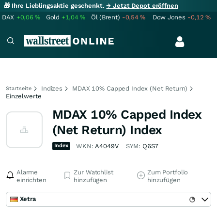
🎁 Ihre Lieblingsaktie geschenkt.
→ Jetzt Depot eröffnen
DAX
+0,06
%
Gold
+1,04
%
Öl (Brent)
-0,54
%
Dow Jones
-0,12
%
Indizes
MDAX 10% Capped Index (Net Return)
Startseite
Einzelwerte
MDAX 10% Capped Index
(Net Return) Index
Index
WKN:
A4049V
SYM:
Q6S7
Alarme
Zur Watchlist
Zum Portfolio
einrichten
hinzufügen
hinzufügen
Xetra