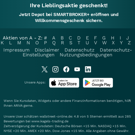
Ihre Lieblingsaktie geschenkt!
Jetzt Depot bei SMARTBROKER+ eröffnen und
Willkommensgeschenk sichern.
Aktien von A - Z:
#
A
B
C
D
E
F
G
H
I
J
K
L
M
N
O
P
Q
R
S
T
U
V
W
X
Y
Z
Impressum
Disclaimer
Datenschutz
Datenschutz-
Einstellungen
Nutzungsbedingungen
Unsere Apps:
Wenn Sie Kursdaten, Widgets oder andere Finanzinformationen benötigen, hilft
Ihnen
ARIVA
gerne.
Unsere User schätzen wallstreet-online.de: 4.8 von 5 Sternen ermittelt aus 285
Bewertungen bei www.kagels-trading.de
Zeitverzögerung der Kursdaten: Deutsche Börsen +15 Min. NASDAQ +15 Min.
NYSE +20 Min. AMEX +20 Min. Dow Jones +15 Min. Alle Angaben ohne Gewähr.