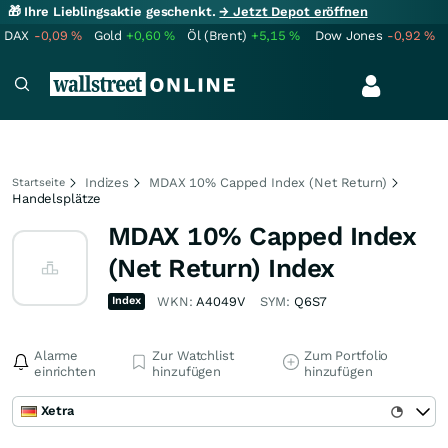
🎁 Ihre Lieblingsaktie geschenkt.
→ Jetzt Depot eröffnen
DAX
-0,09
%
Gold
+0,60
%
Öl (Brent)
+5,15
%
Dow Jones
-0,92
%
Indizes
MDAX 10% Capped Index (Net Return)
Startseite
Handelsplätze
MDAX 10% Capped Index
(Net Return) Index
Index
WKN:
A4049V
SYM:
Q6S7
Alarme
Zur Watchlist
Zum Portfolio
einrichten
hinzufügen
hinzufügen
Xetra