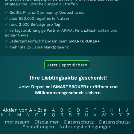
strategische Entscheidungen zu treffen.
✅ Größte Finanz-Community Deutschlands
✅ über 550.000 registrierte Nutzer
✅ rund 2.000 Beiträge pro Tag
✅ verlagsunabhängige Partner ARIVA, FinanzNachrichten und
BörsenNews
✅ Jederzeit einfach handeln beim
SMARTBROKER+
✅ mehr als 25 Jahre Marktpräsenz
Jetzt Depot sichern
Ihre Lieblingsaktie geschenkt!
Jetzt Depot bei SMARTBROKER+ eröffnen und
Willkommensgeschenk sichern.
Aktien von A - Z:
#
A
B
C
D
E
F
G
H
I
J
K
L
M
N
O
P
Q
R
S
T
U
V
W
X
Y
Z
Impressum
Disclaimer
Datenschutz
Datenschutz-
Einstellungen
Nutzungsbedingungen