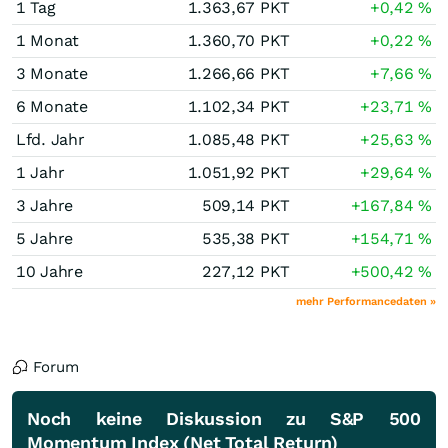
1 Tag
1.363,67
PKT
+0,42
%
1 Monat
1.360,70
PKT
+0,22
%
3 Monate
1.266,66
PKT
+7,66
%
6 Monate
1.102,34
PKT
+23,71
%
Lfd. Jahr
1.085,48
PKT
+25,63
%
1 Jahr
1.051,92
PKT
+29,64
%
3 Jahre
509,14
PKT
+167,84
%
5 Jahre
535,38
PKT
+154,71
%
10 Jahre
227,12
PKT
+500,42
%
mehr Performancedaten »
Forum
Noch keine Diskussion zu S&P 500
Momentum Index (Net Total Return)