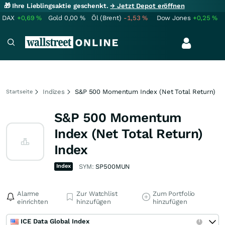
🎁 Ihre Lieblingsaktie geschenkt.
→ Jetzt Depot eröffnen
DAX
+0,69
%
Gold
0,00
%
Öl (Brent)
-1,53
%
Dow Jones
+0,25
%
Indizes
S&P 500 Momentum Index (Net Total Return)
Startseite
S&P 500 Momentum
Index (Net Total Return)
Index
Index
SYM:
SP500MUN
Alarme
Zur Watchlist
Zum Portfolio
einrichten
hinzufügen
hinzufügen
ICE Data Global Index