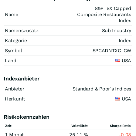
S&PTSX Capped
Name
Composite Restaurants
Index
Namenszusatz
Sub Industry
Kategorie
Index
Symbol
SPCADNTXC-CW
Land
USA
Indexanbieter
Anbieter
Standard & Poor's Indices
Herkunft
USA
Risikokennzahlen
Zeit
Volatilität
Sharpe Ratio
1 Monat
25,11 %
-0,08