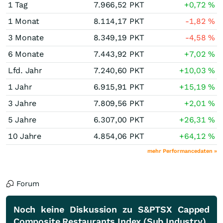
1 Tag
7.966,52
PKT
+0,72
%
1 Monat
8.114,17
PKT
-1,82
%
3 Monate
8.349,19
PKT
-4,58
%
6 Monate
7.443,92
PKT
+7,02
%
Lfd. Jahr
7.240,60
PKT
+10,03
%
1 Jahr
6.915,91
PKT
+15,19
%
3 Jahre
7.809,56
PKT
+2,01
%
5 Jahre
6.307,00
PKT
+26,31
%
10 Jahre
4.854,06
PKT
+64,12
%
mehr Performancedaten »
Forum
Noch keine Diskussion zu S&PTSX Capped
Composite Restaurants Index (Sub Industry)