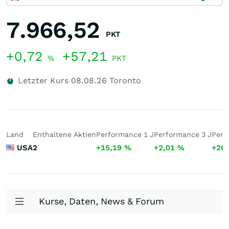
7.966,52
PKT
+0,72
+57,21
%
PKT
Letzter Kurs
08.08.26
Toronto
Land
Enthaltene Aktien
Performance 1 J
Performance 3 J
Perf
USA
2
+15,19
%
+2,01
%
+26
Kurse, Daten, News & Forum