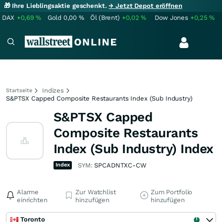
🎁 Ihre Lieblingsaktie geschenkt.
→ Jetzt Depot eröffnen
DAX
+0,69
%
Gold
0,00
%
Öl (Brent)
+0,02
%
Dow Jones
+0,25
%
Indizes
Startseite
S&PTSX Capped Composite Restaurants Index (Sub Industry)
S&PTSX Capped
Composite Restaurants
Index (Sub Industry) Index
Index
SYM:
SPCADNTXC-CW
Alarme
Zur Watchlist
Zum Portfolio
einrichten
hinzufügen
hinzufügen
Toronto