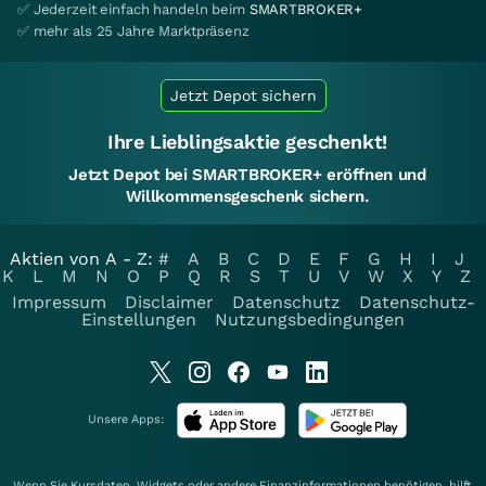
✅ Jederzeit einfach handeln beim
SMARTBROKER+
✅ mehr als 25 Jahre Marktpräsenz
Jetzt Depot sichern
Ihre Lieblingsaktie geschenkt!
Jetzt Depot bei SMARTBROKER+ eröffnen und
Willkommensgeschenk sichern.
Aktien von A - Z:
#
A
B
C
D
E
F
G
H
I
J
K
L
M
N
O
P
Q
R
S
T
U
V
W
X
Y
Z
Impressum
Disclaimer
Datenschutz
Datenschutz-
Einstellungen
Nutzungsbedingungen
Unsere Apps:
Wenn Sie Kursdaten, Widgets oder andere Finanzinformationen benötigen, hilft