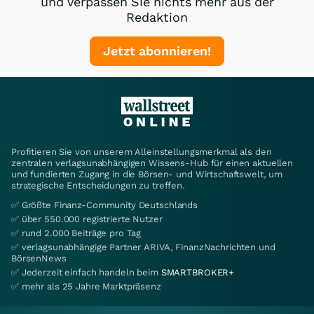
und verpassen Sie nichts mehr aus der
Redaktion
Jetzt abonnieren!
Profitieren Sie von unserem Alleinstellungsmerkmal als den
zentralen verlagsunabhängigen Wissens-Hub für einen aktuellen
und fundierten Zugang in die Börsen- und Wirtschaftswelt, um
strategische Entscheidungen zu treffen.
✅ Größte Finanz-Community Deutschlands
✅ über 550.000 registrierte Nutzer
✅ rund 2.000 Beiträge pro Tag
✅ verlagsunabhängige Partner ARIVA, FinanzNachrichten und
BörsenNews
✅ Jederzeit einfach handeln beim
SMARTBROKER+
✅ mehr als 25 Jahre Marktpräsenz