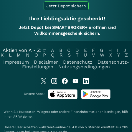
Jetzt Depot sichern
Ihre Lieblingsaktie geschenkt!
Jetzt Depot bei SMARTBROKER+ eröffnen und
Willkommensgeschenk sichern.
Aktien von A - Z:
#
A
B
C
D
E
F
G
H
I
J
K
L
M
N
O
P
Q
R
S
T
U
V
W
X
Y
Z
Impressum
Disclaimer
Datenschutz
Datenschutz-
Einstellungen
Nutzungsbedingungen
Unsere Apps:
Wenn Sie Kursdaten, Widgets oder andere Finanzinformationen benötigen, hilft
Ihnen
ARIVA
gerne.
Unsere User schätzen wallstreet-online.de: 4.8 von 5 Sternen ermittelt aus 285
Bewertungen bei www.kagels-trading.de