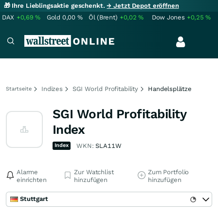
🎁 Ihre Lieblingsaktie geschenkt.
→ Jetzt Depot eröffnen
DAX
+0,69
%
Gold
0,00
%
Öl (Brent)
+0,02
%
Dow Jones
+0,25
%
Indizes
SGI World Profitability
Handelsplätze
Startseite
SGI World Profitability
Index
Index
WKN:
SLA11W
Alarme
Zur Watchlist
Zum Portfolio
einrichten
hinzufügen
hinzufügen
Stuttgart