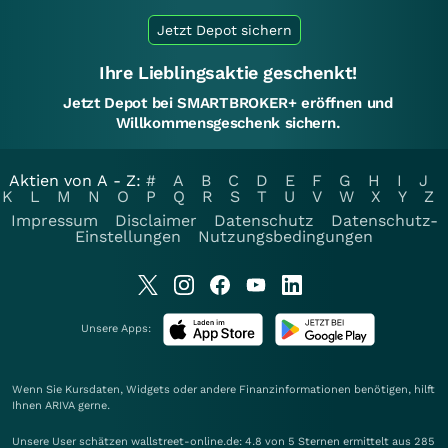
Jetzt Depot sichern
Ihre Lieblingsaktie geschenkt!
Jetzt Depot bei SMARTBROKER+ eröffnen und
Willkommensgeschenk sichern.
Aktien von A - Z:
#
A
B
C
D
E
F
G
H
I
J
K
L
M
N
O
P
Q
R
S
T
U
V
W
X
Y
Z
Impressum
Disclaimer
Datenschutz
Datenschutz-
Einstellungen
Nutzungsbedingungen
Unsere Apps:
Wenn Sie Kursdaten, Widgets oder andere Finanzinformationen benötigen, hilft
Ihnen
ARIVA
gerne.
Unsere User schätzen wallstreet-online.de: 4.8 von 5 Sternen ermittelt aus 285