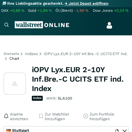
🎁 Ihre Lieblingsaktie geschenkt.
→ Jetzt Depot eröffnen
DAX
+0,88
%
Gold
+1,99
%
Öl (Brent)
-1,98
%
Dow Jones
+0,24
%
Indizes
iOPV Lyx.EUR 2-10Y Inf.Bre.-C UCITS ETF ind.
Startseite
Chart
iOPV Lyx.EUR 2-10Y
Inf.Bre.-C UCITS ETF ind.
Index
Index
WKN:
SLA100
Alarme
Zur Watchlist
Zum Portfolio
einrichten
hinzufügen
hinzufügen
Stuttgart