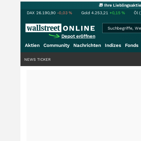
🎁 Ihre Lieblingsakt
DAX
26.190,90
-0,03
%
Gold
4.253,21
+0,15
%
Öl 
Depot eröffnen
Aktien
Community
Nachrichten
Indizes
Fonds
NEWS TICKER