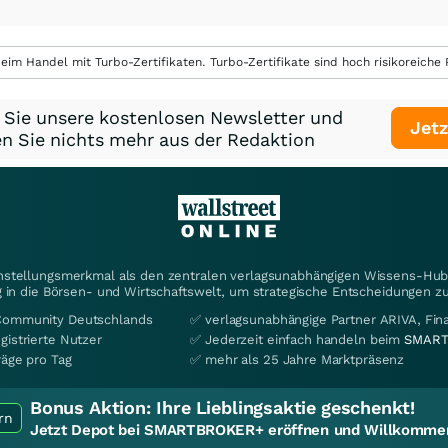
eim Handel mit Turbo-Zertifikaten. Turbo-Zertifikate sind hoch risikoreiche P
 Sie unsere kostenlosen Newsletter und
Jetz
n Sie nichts mehr aus der Redaktion
instellungsmerkmal als den zentralen verlagsunabhängigen Wissens-Hub 
 in die Börsen- und Wirtschaftswelt, um strategische Entscheidungen zu
Community Deutschlands
✅ verlagsunabhängige Partner ARIVA, Fi
gistrierte Nutzer
✅ Jederzeit einfach handeln beim
SMART
räge pro Tag
✅ mehr als 25 Jahre Marktpräsenz
Bonus Aktion:
Ihre Lieblingsaktie geschenkt!
rn
Jetzt Depot bei SMARTBROKER+ eröffnen und Willkommen