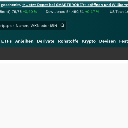
ie geschenkt.
→ Jetzt Depot bei SMARTBROKER+ eröffnen und Willkom
(Brent)
79,76
+0,40
%
Dow Jones
54.490,51
+0,17
%
US Tech 1
ETFs
Anleihen
Derivate
Rohstoffe
Krypto
Devisen
Fest