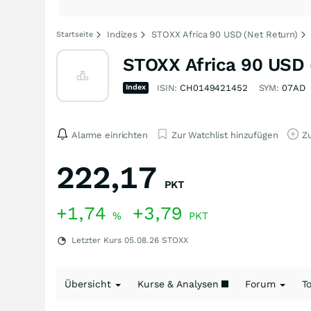
Indizes
STOXX Africa 90 USD (Net Return)
Startseite
STOXX Africa 90 USD 
Index
ISIN:
CH0149421452
SYM:
07AD
Alarme einrichten
Zur Watchlist hinzufügen
Zu
222,17
PKT
+1,74
+3,79
%
PKT
Letzter Kurs
05.08.26
STOXX
Übersicht
Kurse & Analysen
Forum
T