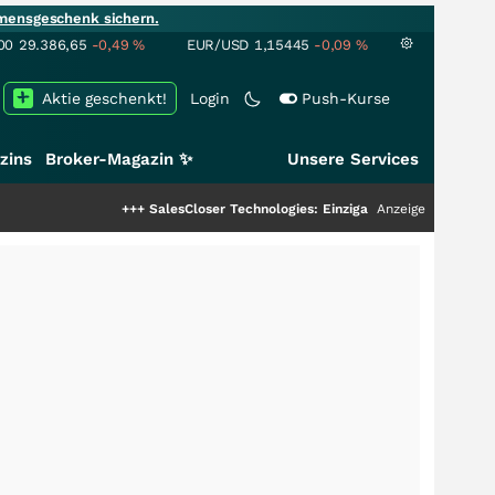
mensgeschenk sichern.
00
29.386,65
-0,49
%
EUR/USD
1,15445
-0,09
%
Aktie geschenkt!
Login
Push-Kurse
zins
Broker-Magazin ✨
Unsere Services
+++
SalesCloser Technologies: Einzigartige Leistung zieht die T
Anzeige