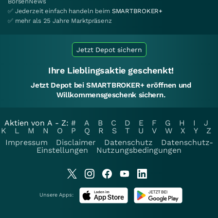
BörsenNews
✅ Jederzeit einfach handeln beim
SMARTBROKER+
✅ mehr als 25 Jahre Marktpräsenz
Jetzt Depot sichern
Ihre Lieblingsaktie geschenkt!
Jetzt Depot bei SMARTBROKER+ eröffnen und
Willkommensgeschenk sichern.
Aktien von A - Z:
#
A
B
C
D
E
F
G
H
I
J
K
L
M
N
O
P
Q
R
S
T
U
V
W
X
Y
Z
Impressum
Disclaimer
Datenschutz
Datenschutz-
Einstellungen
Nutzungsbedingungen
Unsere Apps: