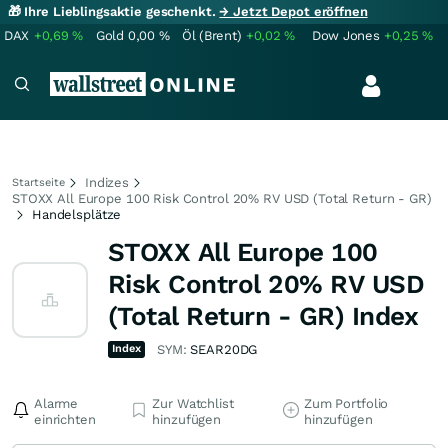
🎁 Ihre Lieblingsaktie geschenkt.
→ Jetzt Depot eröffnen
DAX
+0,69
%
Gold
0,00
%
Öl (Brent)
+0,02
%
Dow Jones
+0,25
%
Indizes
Startseite
STOXX All Europe 100 Risk Control 20% RV USD (Total Return - GR)
Handelsplätze
STOXX All Europe 100
Risk Control 20% RV USD
(Total Return - GR) Index
Index
SYM:
SEAR20DG
Alarme
Zur Watchlist
Zum Portfolio
einrichten
hinzufügen
hinzufügen