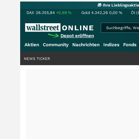
🎁 Ihre Lieblingsakt
DAX
26.355,84
+0,69
%
Gold
4.342,26
0,00
%
Öl (
Depot eröffnen
Aktien
Community
Nachrichten
Indizes
Fonds
NEWS TICKER