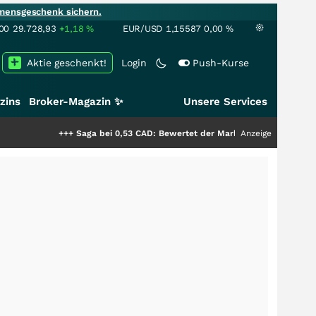
mensgeschenk sichern.
00
29.728,93
+1,18
%
EUR/USD
1,15587
0,00
%
Aktie geschenkt!
Login
Push-Kurse
zins
Broker-Magazin ✨
Unsere Services
+++
Saga bei 0,53 CAD: Bewertet der Markt noch immer nur die Hälfte de
Anzeige