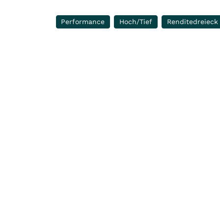
Performance
Hoch/Tief
Renditedreieck