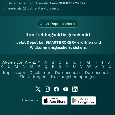
✅ Jederzeit einfach handeln beim
SMARTBROKER+
✅ mehr als 25 Jahre Marktpräsenz
Jetzt Depot sichern
Ihre Lieblingsaktie geschenkt!
Jetzt Depot bei SMARTBROKER+ eröffnen und
Willkommensgeschenk sichern.
Aktien von A - Z:
#
A
B
C
D
E
F
G
H
I
J
K
L
M
N
O
P
Q
R
S
T
U
V
W
X
Y
Z
Impressum
Disclaimer
Datenschutz
Datenschutz-
Einstellungen
Nutzungsbedingungen
Unsere Apps: