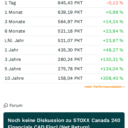
1 Tag
645,43
PKT
-0,12
%
1 Monat
639,19
PKT
+0,98
%
3 Monate
564,97
PKT
+14,24
%
6 Monate
521,18
PKT
+23,84
%
Lfd. Jahr
521,07
PKT
+23,87
%
1 Jahr
435,30
PKT
+48,27
%
3 Jahre
280,24
PKT
+130,31
%
5 Jahre
275,78
PKT
+134,04
%
10 Jahre
158,04
PKT
+308,40
%
mehr Performancedaten »
Forum
Noch keine Diskussion zu STOXX Canada 240
Financials CAD Fincl (Net Return)