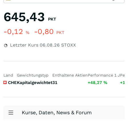
645,43
PKT
-0,12
-0,80
%
PKT
Letzter Kurs
06.08.26
STOXX
Land
Gewichtungstyp
Enthaltene Aktien
Performance 1 J
Per
CHE
Kapitalgewichtet
31
+48,27
%
+13
Kurse, Daten, News & Forum