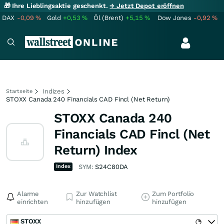
🎁 Ihre Lieblingsaktie geschenkt.
→ Jetzt Depot eröffnen
DAX
-0,09
%
Gold
+0,53
%
Öl (Brent)
+5,15
%
Dow Jones
-0,92
%
Indizes
Startseite
STOXX Canada 240 Financials CAD Fincl (Net Return)
STOXX Canada 240
Financials CAD Fincl (Net
Return) Index
Index
SYM:
S24C80DA
Alarme
Zur Watchlist
Zum Portfolio
einrichten
hinzufügen
hinzufügen
STOXX