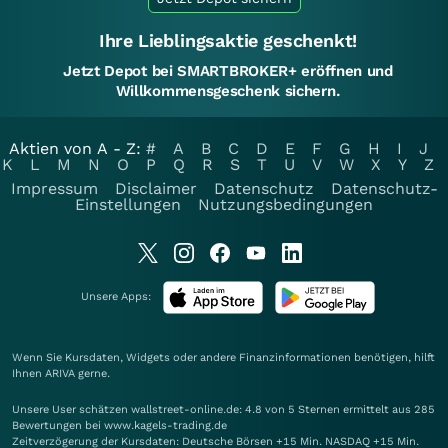
Ihre Lieblingsaktie geschenkt!
Jetzt Depot bei SMARTBROKER+ eröffnen und
Willkommensgeschenk sichern.
Aktien von A - Z:
#
A
B
C
D
E
F
G
H
I
J
K
L
M
N
O
P
Q
R
S
T
U
V
W
X
Y
Z
Impressum
Disclaimer
Datenschutz
Datenschutz-
Einstellungen
Nutzungsbedingungen
Unsere Apps:
Wenn Sie Kursdaten, Widgets oder andere Finanzinformationen benötigen, hilft
Ihnen
ARIVA
gerne.
Unsere User schätzen wallstreet-online.de: 4.8 von 5 Sternen ermittelt aus 285
Bewertungen bei www.kagels-trading.de
Zeitverzögerung der Kursdaten: Deutsche Börsen +15 Min. NASDAQ +15 Min.