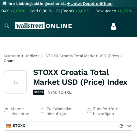
🎁 Ihre Lieblingsaktie geschenkt.
→ Jetzt Depot eröffnen
DAX
+0,69
%
Gold
0,00
%
Öl (Brent)
+0,02
%
Dow Jones
+0,25
%
Indizes
STOXX Croatia Total Market USD (Price)
Startseite
Chart
STOXX Croatia Total
Market USD (Price) Index
Index
SYM:
TCHRL
Alarme
Zur Watchlist
Zum Portfolio
einrichten
hinzufügen
hinzufügen
STOXX