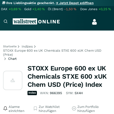
🎁 Ihre Lieblingsaktie geschenkt.
→ Jetzt Depot eröffnen
DAX
+0,69
%
Gold
+2,40
%
Öl (Brent)
-1,50
%
Dow Jones
+0,25
%
Indizes
Startseite
STOXX Europe 600 ex UK Chemicals STXE 600 xUK Chem USD
(Price)
Chart
STOXX Europe 600 ex UK
Chemicals STXE 600 xUK
Chem USD (Price) Index
Index
WKN:
966395
SYM:
SX4H
Alarme
Zur Watchlist
Zum Portfolio
einrichten
hinzufügen
hinzufügen