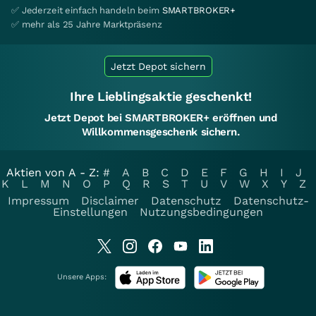
✅ Jederzeit einfach handeln beim
SMARTBROKER+
✅ mehr als 25 Jahre Marktpräsenz
Jetzt Depot sichern
Ihre Lieblingsaktie geschenkt!
Jetzt Depot bei SMARTBROKER+ eröffnen und
Willkommensgeschenk sichern.
Aktien von A - Z:
#
A
B
C
D
E
F
G
H
I
J
K
L
M
N
O
P
Q
R
S
T
U
V
W
X
Y
Z
Impressum
Disclaimer
Datenschutz
Datenschutz-
Einstellungen
Nutzungsbedingungen
Unsere Apps: