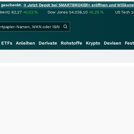
ie geschenkt.
→ Jetzt Depot bei SMARTBROKER+ eröffnen und Willkom
Brent)
82,27
+0,02
%
Dow Jones
54.036,10
+0,25
%
US Tech 1
ETFs
Anleihen
Derivate
Rohstoffe
Krypto
Devisen
Fest