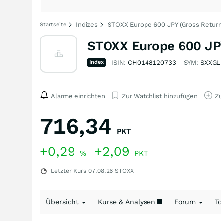
Indizes
STOXX Europe 600 JPY (Gross Return
Startseite
STOXX Europe 600 JPY
Index
ISIN:
CH0148120733
SYM:
SXXGL
Alarme einrichten
Zur Watchlist hinzufügen
Zu
716,34
PKT
+0,29
+2,09
%
PKT
Letzter Kurs
07.08.26
STOXX
Übersicht
Kurse & Analysen
Forum
T