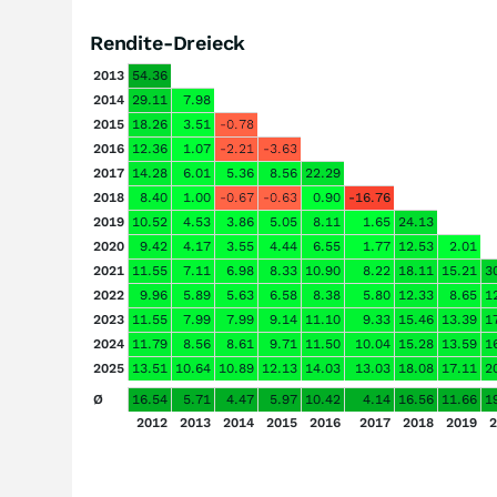
Rendite-Dreieck
2013
54.36
2014
29.11
7.98
2015
18.26
3.51
-0.78
2016
12.36
1.07
-2.21
-3.63
2017
14.28
6.01
5.36
8.56
22.29
2018
8.40
1.00
-0.67
-0.63
0.90
-16.76
2019
10.52
4.53
3.86
5.05
8.11
1.65
24.13
2020
9.42
4.17
3.55
4.44
6.55
1.77
12.53
2.01
2021
11.55
7.11
6.98
8.33
10.90
8.22
18.11
15.21
3
2022
9.96
5.89
5.63
6.58
8.38
5.80
12.33
8.65
1
2023
11.55
7.99
7.99
9.14
11.10
9.33
15.46
13.39
1
2024
11.79
8.56
8.61
9.71
11.50
10.04
15.28
13.59
1
2025
13.51
10.64
10.89
12.13
14.03
13.03
18.08
17.11
2
Ø
16.54
5.71
4.47
5.97
10.42
4.14
16.56
11.66
1
2012
2013
2014
2015
2016
2017
2018
2019
2