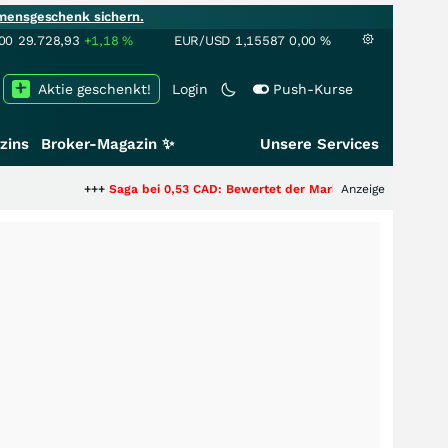
mensgeschenk sichern.
00
29.728,93
+1,18
%
EUR/USD
1,15587
0,00
%
Aktie geschenkt!
Login
Push-Kurse
zins
Broker-Magazin ✨
Unsere Services
+++
Saga bei 0,53 CAD: Bewertet der Markt noch immer nur die Hälfte d
Anzeige