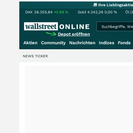
🎁 Ihre Lieblingsakt
DAX
26.355,84
+0,69
%
Gold
4.342,26
0,00
%
Öl (
Depot eröffnen
Aktien
Community
Nachrichten
Indizes
Fonds
NEWS TICKER