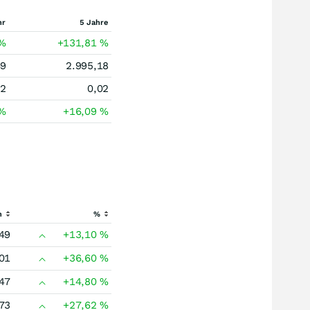
hr
5 Jahre
%
+131,81
%
49
2.995,18
82
0,02
%
+16,09
%
h
%
49
+13,10
%
01
+36,60
%
47
+14,80
%
73
+27,62
%