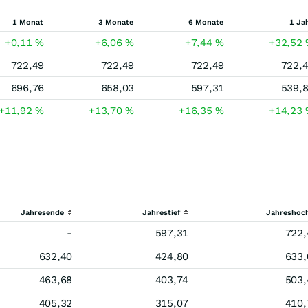
1 Monat
3 Monate
6 Monate
1 Ja
+0,11
%
+6,06
%
+7,44
%
+32,52
722,49
722,49
722,49
722,
696,76
658,03
597,31
539,
+11,92
%
+13,70
%
+16,35
%
+14,23
Jahresende
Jahrestief
Jahreshoc
-
597,31
722,
632,40
424,80
633,
463,68
403,74
503,
405,32
315,07
410,