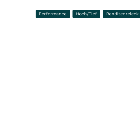
Performance
Hoch/Tief
Renditedreieck