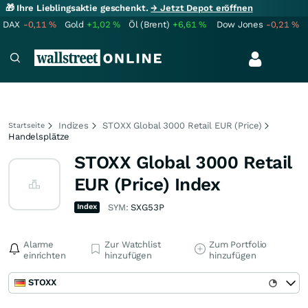
🎁 Ihre Lieblingsaktie geschenkt.
→ Jetzt Depot eröffnen
DAX
-0,11
%
Gold
+1,02
%
Öl (Brent)
+6,61
%
Dow Jones
-0,21
%
Indizes
STOXX Global 3000 Retail EUR (Price)
Startseite
Handelsplätze
STOXX Global 3000 Retail
EUR (Price) Index
Index
SYM:
SXG53P
Alarme
Zur Watchlist
Zum Portfolio
einrichten
hinzufügen
hinzufügen
STOXX