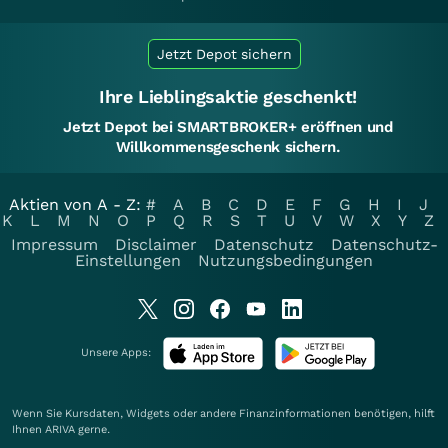
Jetzt Depot sichern
Ihre Lieblingsaktie geschenkt!
Jetzt Depot bei SMARTBROKER+ eröffnen und
Willkommensgeschenk sichern.
Aktien von A - Z:
#
A
B
C
D
E
F
G
H
I
J
K
L
M
N
O
P
Q
R
S
T
U
V
W
X
Y
Z
Impressum
Disclaimer
Datenschutz
Datenschutz-
Einstellungen
Nutzungsbedingungen
Unsere Apps:
Wenn Sie Kursdaten, Widgets oder andere Finanzinformationen benötigen, hilft
Ihnen
ARIVA
gerne.