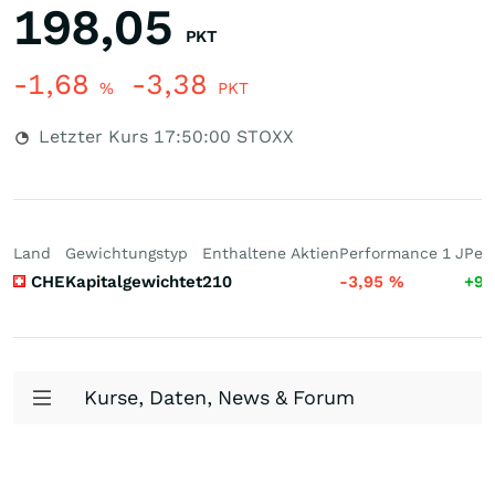
198,05
PKT
-1,68
-3,38
%
PKT
Letzter Kurs
17:50:00
STOXX
Land
Gewichtungstyp
Enthaltene Aktien
Performance 1 J
Per
CHE
Kapitalgewichtet
210
-3,95
%
+9,
Kurse, Daten, News & Forum