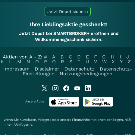
Jetzt Depot sichern
Ihre Lieblingsaktie geschenkt!
Jetzt Depot bei SMARTBROKER+ eröffnen und
Willkommensgeschenk sichern.
Aktien von A - Z:
#
A
B
C
D
E
F
G
H
I
J
K
L
M
N
O
P
Q
R
S
T
U
V
W
X
Y
Z
Impressum
Disclaimer
Datenschutz
Datenschutz-
Einstellungen
Nutzungsbedingungen
Unsere Apps:
Wenn Sie Kursdaten, Widgets oder andere Finanzinformationen benötigen, hilft
Ihnen
ARIVA
gerne.