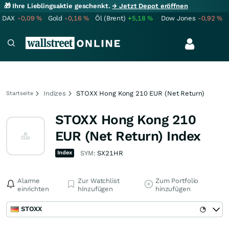
🎁 Ihre Lieblingsaktie geschenkt.
→ Jetzt Depot eröffnen
DAX
-0,09
%
Gold
-0,16
%
Öl (Brent)
+5,18
%
Dow Jones
-0,92
%
Indizes
STOXX Hong Kong 210 EUR (Net Return)
Startseite
STOXX Hong Kong 210
EUR (Net Return) Index
Index
SYM:
SX21HR
Alarme
Zur Watchlist
Zum Portfolio
einrichten
hinzufügen
hinzufügen
STOXX