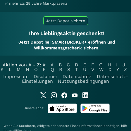
✅ mehr als 25 Jahre Marktpräsenz
Jetzt Depot sichern
Ihre Lieblingsaktie geschenkt!
Jetzt Depot bei SMARTBROKER+ eröffnen und
Willkommensgeschenk sichern.
Aktien von A - Z:
#
A
B
C
D
E
F
G
H
I
J
K
L
M
N
O
P
Q
R
S
T
U
V
W
X
Y
Z
Impressum
Disclaimer
Datenschutz
Datenschutz-
Einstellungen
Nutzungsbedingungen
Unsere Apps:
Wenn Sie Kursdaten, Widgets oder andere Finanzinformationen benötigen, hilft
Ihnen
ARIVA
gerne.