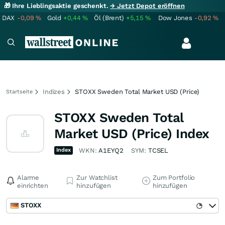
🎁 Ihre Lieblingsaktie geschenkt.
→ Jetzt Depot eröffnen
DAX
-0,09
%
Gold
+0,44
%
Öl (Brent)
+5,15
%
Dow Jones
-0,92
%
Indizes
STOXX Sweden Total Market USD (Price)
Startseite
STOXX Sweden Total
Market USD (Price) Index
Index
WKN:
A1EYQ2
SYM:
TCSEL
Alarme
Zur Watchlist
Zum Portfolio
einrichten
hinzufügen
hinzufügen
STOXX