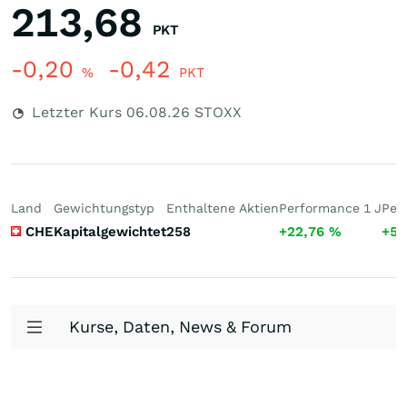
213,68
PKT
-0,20
-0,42
%
PKT
Letzter Kurs
06.08.26
STOXX
Land
Gewichtungstyp
Enthaltene Aktien
Performance 1 J
Per
CHE
Kapitalgewichtet
258
+22,76
%
+59
Kurse, Daten, News & Forum